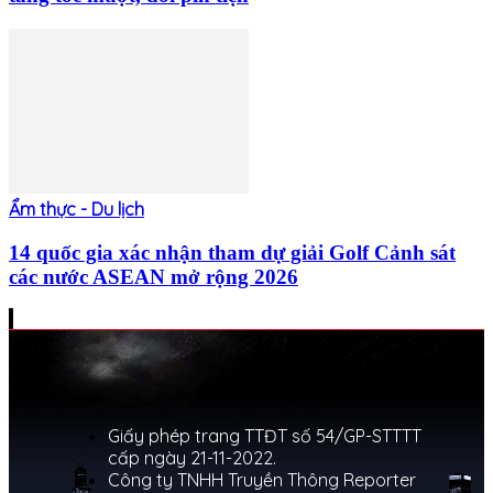
Ẩm thực - Du lịch
14 quốc gia xác nhận tham dự giải Golf Cảnh sát
các nước ASEAN mở rộng 2026
Giấy phép trang TTĐT số 54/GP-STTTT
cấp ngày 21-11-2022.
Công ty TNHH Truyền Thông Reporter