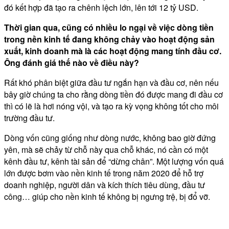
đó kết hợp đã tạo ra chênh lệch lớn, lên tới 12 tỷ USD.
Thời gian qua, cũng có nhiều lo ngại về việc dòng tiền
trong nền kinh tế đang không chảy vào hoạt động sản
xuất, kinh doanh mà là các hoạt động mang tính đầu cơ.
Ông đánh giá thế nào về điều này?
Rất khó phân biệt giữa đầu tư ngắn hạn và đầu cơ, nên nếu
bây giờ chúng ta cho rằng dòng tiền đó được mang đi đầu cơ
thì có lẽ là hơi nóng vội, và tạo ra kỳ vọng không tốt cho môi
trường đầu tư.
Dòng vốn cũng giống như dòng nước, không bao giờ đứng
yên, mà sẽ chảy từ chỗ này qua chỗ khác, nó cần có một
kênh đầu tư, kênh tài sản để “dừng chân”. Một lượng vốn quá
lớn được bơm vào nền kinh tế trong năm 2020 để hỗ trợ
doanh nghiệp, người dân và kích thích tiêu dùng, đầu tư
công… giúp cho nền kinh tế không bị ngưng trệ, bị đổ vỡ.