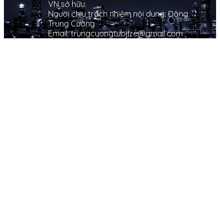
VN sở hữu.
Người chịu trách nhiệm nội dung: Đặng
Trung Cường
Email: trungcuongtuoitre@gmail.com