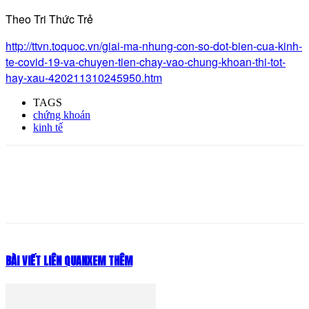
Theo Tri Thức Trẻ
http://ttvn.toquoc.vn/giai-ma-nhung-con-so-dot-bien-cua-kinh-
te-covid-19-va-chuyen-tien-chay-vao-chung-khoan-thi-tot-
hay-xau-420211310245950.htm
TAGS
chứng khoán
kinh tế
BÀI VIẾT LIÊN QUAN
XEM THÊM