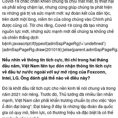
Covid-19 chắc chắn khiến chúng ta chịu mất mát, bị thiệt hại
và phải sống chậm lại, nhưng cũng giúp chúng ta phát hiện
ra những giá trị và sức mạnh mới: sự đoàn kết của dân tộc,
trên dưới một lòng, niềm tin của công chúng vào Chính phủ
được củng cố. Tôi cho rằng, Covid-19 cũng đã tạo những
nguồn lực mới, những sức mạnh mới để chúng ta khống chế
và chiến thắng dịch
bệnh.javascript:if(typeof(admSspPageRg)!=’undefined’)
{admSspPageRg.draw(201019);}else{parent.admSspPageRg.
Nếu nhìn về thông tin tích cực, thì chỉ trong hai tháng
đầu năm, Việt Nam liên tục đón nhận thông tin tích cực
về đầu tư nước ngoài với sự mở rộng của Foxconn,
Intel, LG. Ông đánh giá thế nào về điều này?
Đó là khởi đầu rất tích cực cho nền kinh tế nói chung và trong
năm 2021 nói riêng. Trước đó, Thủ tướng đã nhiều lần nhấn
mạnh, Việt Nam cần phải khẩn trương chuẩn bị cho việc “dọn
ổ đón đại bàng”. Đại bàng ở đây là những tập đoàn đa quốc
gia có quy mô, tiềm lực, có thương hiệu và đặc biệt là có thế