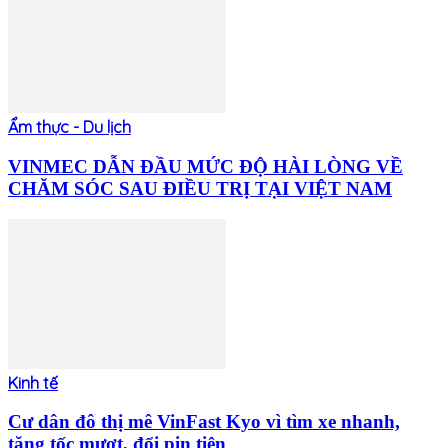
Ẩm thực - Du lịch
VINMEC DẪN ĐẦU MỨC ĐỘ HÀI LÒNG VỀ
CHĂM SÓC SAU ĐIỀU TRỊ TẠI VIỆT NAM
Kinh tế
Cư dân đô thị mê VinFast Kyo vì tìm xe nhanh,
tăng tốc mượt, đổi pin tiện