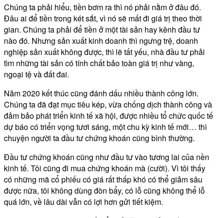
Chúng ta phải hiểu, tiền bơm ra thì nó phải nằm ở đâu đó.
Đâu ai để tiền trong két sắt, vì nó sẽ mất đi giá trị theo thời
gian. Chúng ta phải để tiền ở một tài sản hay kênh đầu tư
nào đó. Nhưng sản xuất kinh doanh thì ngưng trệ, doanh
nghiệp sản xuất không được, thì lẽ tất yếu, nhà đầu tư phải
tìm những tài sản có tính chất bảo toàn giá trị như vàng,
ngoại tệ và đất đai.
Năm 2020 kết thúc cũng đánh dấu nhiều thành công lớn.
Chúng ta đã đạt mục tiêu kép, vừa chống dịch thành công và
đảm bảo phát triển kinh tế xã hội, được nhiều tổ chức quốc tế
dự báo có triển vọng tươi sáng, một chu kỳ kinh tế mới… thì
chuyện người ta đầu tư chứng khoán cũng bình thường.
Đầu tư chứng khoán cũng như đầu tư vào tương lai của nền
kinh tế. Tôi cũng đi mua chứng khoán mà (cười). Vì tôi thấy
có những mã cổ phiếu có giá rất thấp khó có thể giảm sâu
được nữa, tôi không dùng đòn bẩy, có lỗ cũng không thể lỗ
quá lớn, về lâu dài vẫn có lợi hơn gửi tiết kiệm.