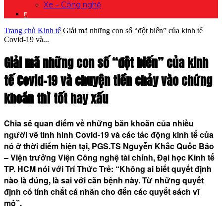
Xe – Công nghệ
F
Trang chủ
Kinh tế
Giải mã những con số “đột biến” của kinh tế
Covid-19 và...
Giải mã những con số “đột biến” của kinh
tế Covid-19 và chuyện tiền chảy vào chứng
khoán thì tốt hay xấu
Chia sẻ quan điểm về những băn khoăn của nhiều
người về tình hình Covid-19 và các tác động kinh tế của
nó ở thời điểm hiện tại, PGS.TS Nguyễn Khắc Quốc Bảo
– Viện trưởng Viện Công nghệ tài chính, Đại học Kinh tế
TP. HCM nói với Trí Thức Trẻ: “Không ai biết quyết định
nào là đúng, là sai với căn bệnh này. Từ những quyết
định có tính chất cá nhân cho đến các quyết sách vĩ
mô”.