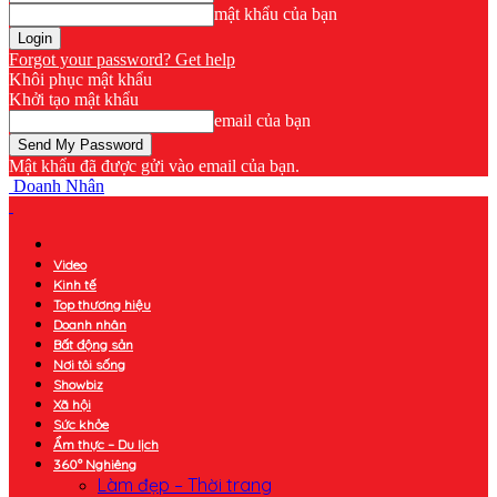
mật khẩu của bạn
Forgot your password? Get help
Khôi phục mật khẩu
Khởi tạo mật khẩu
email của bạn
Mật khẩu đã được gửi vào email của bạn.
Doanh Nhân
Video
Kinh tế
Top thương hiệu
Doanh nhân
Bất động sản
Nơi tôi sống
Showbiz
Xã hội
Sức khỏe
Ẩm thực – Du lịch
360° Nghiêng
Làm đẹp – Thời trang