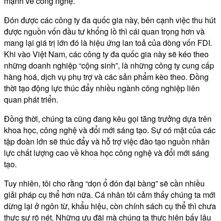
mạnh về công nghệ.
Đón được các công ty đa quốc gia này, bên cạnh việc thu hút
được nguồn vốn đầu tư khổng lồ thì cái quan trọng hơn và
mang lại giá trị lớn đó là hiệu ứng lan toả của dòng vốn FDI.
Khi vào Việt Nam, các công ty đa quốc gia này sẽ kéo theo
những doanh nghiệp “cộng sinh”, là những công ty cung cấp
hàng hoá, dịch vụ phụ trợ và các sản phẩm kèo theo. Đồng
thời tạo động lực thúc đẩy nhiều ngành công nghiệp liên
quan phát triển.
Đồng thời, chúng ta cũng đang kêu gọi tăng trưởng dựa trên
khoa học, công nghệ và đổi mới sáng tạo. Sự có mặt của các
tập đoàn lớn sẽ thúc đẩy và hỗ trợ việc đào tạo nguồn nhân
lực chất lượng cao về khoa học công nghệ và đổi mới sáng
tạo.
Tuy nhiên, tôi cho rằng “dọn ổ đón đại bàng” sẽ cần nhiều
giải pháp cụ thể hơn nữa. Cá nhân tôi cảm thấy chúng ta mới
dừng lại ở ngôn từ, khẩu hiệu, còn chính sách cụ thể thì chưa
thực sự rõ nét. Những ưu đãi mà chúng ta thực hiện bấy lâu