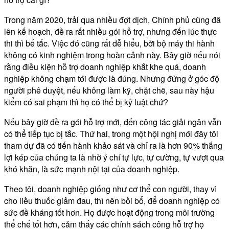
Trong năm 2020, trải qua nhiều đợt dịch, Chính phủ cũng đã
lên kế hoạch, đề ra rất nhiều gói hỗ trợ, nhưng đến lúc thực
thi thì bế tắc. Việc đó cũng rất dễ hiểu, bởi bộ máy thi hành
không có kinh nghiệm trong hoàn cảnh này. Bây giờ nếu nói
rằng điều kiện hỗ trợ doanh nghiệp khắt khe quá, doanh
nghiệp không chạm tới được là đúng. Nhưng đứng ở góc độ
người phê duyệt, nếu không làm kỹ, chặt chẽ, sau này hậu
kiểm có sai phạm thì họ có thể bị kỷ luật chứ?
Nếu bây giờ đề ra gói hỗ trợ mới, đến công tác giải ngân vẫn
có thể tiếp tục bị tắc. Thứ hai, trong một hội nghị mới đây tôi
tham dự đã có tiến hành khảo sát và chỉ ra là hơn 90% thắng
lợi kép của chúng ta là nhờ ý chí tự lực, tự cường, tự vượt qua
khó khăn, là sức mạnh nội tại của doanh nghiệp.
Theo tôi, doanh nghiệp giống như cơ thể con người, thay vì
cho liều thuốc giảm đau, thì nên bồi bổ, để doanh nghiệp có
sức đề kháng tốt hơn. Họ được hoạt động trong môi trường
thể chế tốt hơn, cảm thấy các chính sách công hỗ trợ họ