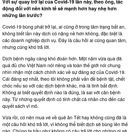
Với sự quay trở lại của Covid-19 lần này, theo ông, tác
động đối với nền kinh tế sẽ mạnh hơn hay nhẹ hơn
những lần trước?
Covid-19 bùng phát trở lại, ai cũng ở trong tâm trạng bất an,
không biết lần này dịch có nặng nề hơn không, đặc biệt là
các doanh nghiệp dịch vụ. Đây là câu hỏi ai cũng quan tâm,
nhưng cũng khó trả lời.
Dịch bệnh ngày càng khó đoán hơn. Một năm vừa qua đã
quá đủ cho Việt Nam nói riêng và toàn thế giới nói chung
nhìn nhận một cách chính xác về sự đáng sợ của Covid-19.
Cái đáng sợ nhất, theo tôi không phải vấn đề bệnh tật, chết
chóc nếu so với các dịch bệnh khác, mà là tính bất định.
Không ai biết quyết định nào là đúng, là sai với căn bệnh
này. Từ những quyết định có tính chất cá nhân cho đến các
quyết sách vĩ mô.
Vừa rồi, có nên mua vé về quê ăn Tết hay không cũng đã là
một câu hỏi khó trả lời, vì không thể biết dịch sẽ bùng lên thế
nào. Chúng ta hầu như không có câu trả lời cho những gì sẽ