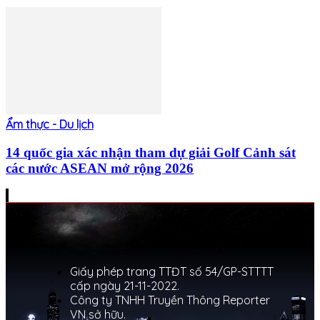
Ẩm thực - Du lịch
14 quốc gia xác nhận tham dự giải Golf Cảnh sát
các nước ASEAN mở rộng 2026
Giấy phép trang TTĐT số 54/GP-STTTT
cấp ngày 21-11-2022.
Công ty TNHH Truyền Thông Reporter
VN sở hữu.