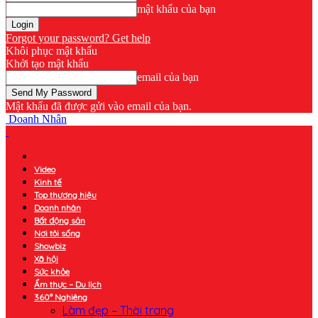
mật khẩu của bạn
Forgot your password? Get help
Khôi phục mật khẩu
Khởi tạo mật khẩu
email của bạn
Mật khẩu đã được gửi vào email của bạn.
Doanh Nhân
Video
Kinh tế
Top thương hiệu
Doanh nhân
Bất động sản
Nơi tôi sống
Showbiz
Xã hội
Sức khỏe
Ẩm thực – Du lịch
360° Nghiêng
Làm đẹp – Thời trang