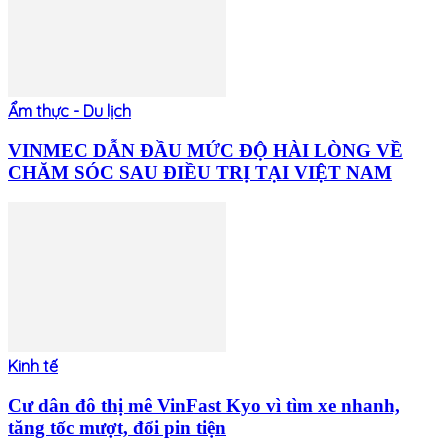
Ẩm thực - Du lịch
VINMEC DẪN ĐẦU MỨC ĐỘ HÀI LÒNG VỀ
CHĂM SÓC SAU ĐIỀU TRỊ TẠI VIỆT NAM
Kinh tế
Cư dân đô thị mê VinFast Kyo vì tìm xe nhanh,
tăng tốc mượt, đổi pin tiện