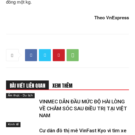
đồng một kg.
Theo VnExpress
BÀI VIẾT LIÊN QUAN
XEM THÊM
Ẩm thực - Du lịch
VINMEC DẪN ĐẦU MỨC ĐỘ HÀI LÒNG
VỀ CHĂM SÓC SAU ĐIỀU TRỊ TẠI VIỆT
NAM
Kinh tế
Cư dân đô thị mê VinFast Kyo vì tìm xe