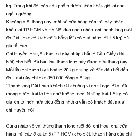
kg. Trong khi đó, các sản phẩm được nhập khẩu giá lại cao
ngất ngưởng.
Khoảng một tháng nay, một số cửa hàng bán trái cây nhập
khẩu tại TP HCM và Hà Nội đua nhau nhập loại thanh long ruột
đỏ Đài Loan có kích cỡ “khổng lồ” (có quả nặng tới 1,5 kg) dù
giá rất cao.
Chị Huyền, chuyên bán trái cây nhập khẩu ở Cầu Giấy (Hà
Nội) cho biết, đã bán loại thanh long này được nửa tháng nay.
Mỗi lần chị xách tay khoảng 20 kg nhưng về đến đâu hết đến
đó. Loại này chị bán 350.000 đồng một kg.
“Thanh long Đài Loan khách rất chuộng vì có vị ngọt đậm đà,
mọng nước, trái to tròn chứ không méo. Những trái 1,5 kg có
giá lên tới hơn nửa triệu đồng nhưng vẫn có khách đặt mua”,
chị Huyền nói.
Cũng nhập về vài thùng thanh long ruột đỏ, chị Hoa, chủ cửa
hàng trái cây ở quận 5 (TP HCM) cho biết, khách hàng của chị