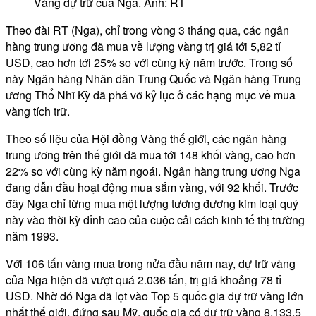
Vàng dự trữ của Nga. Ảnh: RT
Theo đài RT (Nga), chỉ trong vòng 3 tháng qua, các ngân
hàng trung ương đã mua về lượng vàng trị giá tới 5,82 tỉ
USD, cao hơn tới 25% so với cùng kỳ năm trước. Trong số
này Ngân hàng Nhân dân Trung Quốc và Ngân hàng Trung
ương Thổ Nhĩ Kỳ đã phá vỡ kỷ lục ở các hạng mục về mua
vàng tích trữ.
Theo số liệu của Hội đồng Vàng thế giới, các ngân hàng
trung ương trên thế giới đã mua tới 148 khối vàng, cao hơn
22% so với cùng kỳ năm ngoái. Ngân hàng trung ương Nga
đang dẫn đầu hoạt động mua sắm vàng, với 92 khối. Trước
đây Nga chỉ từng mua một lượng tương đương kim loại quý
này vào thời kỳ đỉnh cao của cuộc cải cách kinh tế thị trường
năm 1993.
Với 106 tấn vàng mua trong nửa đầu năm nay, dự trữ vàng
của Nga hiện đã vượt quá 2.036 tấn, trị giá khoảng 78 tỉ
USD. Nhờ đó Nga đã lọt vào Top 5 quốc gia dự trữ vàng lớn
nhất thế giới, đứng sau Mỹ, quốc gia có dự trữ vàng 8.133,5