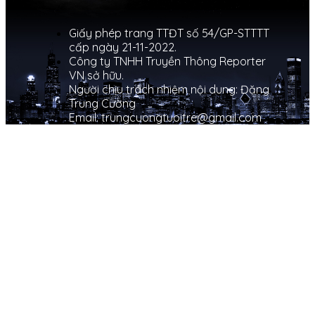
Giấy phép trang TTĐT số 54/GP-STTTT
cấp ngày 21-11-2022.
Công ty TNHH Truyền Thông Reporter
VN sở hữu.
Người chịu trách nhiệm nội dung: Đặng
Trung Cường
Email: trungcuongtuoitre@gmail.com