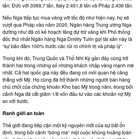
tấn; Đức với 3369,7 tấn, Italy 2.451,8 tấn và Pháp 2.436 tấn.
Nếu Nga tiếp tục mua vàng với tốc độ như hiện nay, họ sẽ
vượt qua Pháp vào năm 2020. Ngân hàng Trung ương Nga
dường như đã có kế hoạch tăng dự trữ vàng khi Phó thống
đốc thứ nhất Ngân hàng Nga Dmitry Tulin gọi tài sản này là
“sự bảo đảm 100% trước các rủi ro chính trị và pháp lý”.
Trong khi đó, Trung Quốc và Thổ Nhĩ Kỳ gần đây cũng trở
thành hai trong những số những khách nhập vàng mạnh mẽ
nhất. Cả hai quốc gia này đều đang có mối quan hệ căng
thẳng với Mỹ. Họ cũng đã trở thành những người bán hàng
chủ chốt của chứng khoán Kho bạc Mỹ trong năm, trong bối
cảnh Nga đã cắt giảm 1/8 vốn đầu tư vào các khoản nợ Mỹ
so với trước.
Ranh giới an toàn
Thế giới đang tiếp cận một kỷ nguyên mới của sự bất ổn
định, trong bối cảnh “bóng ma” một cuộc khủng hoảng toàn