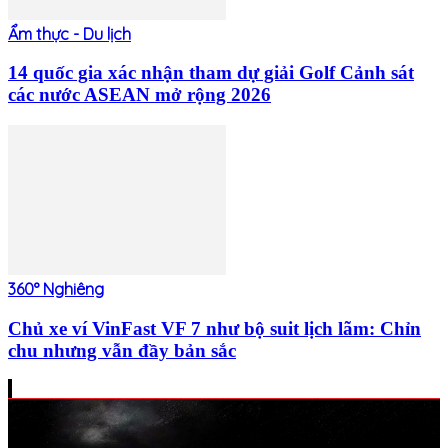
Ẩm thực - Du lịch
14 quốc gia xác nhận tham dự giải Golf Cảnh sát
các nước ASEAN mở rộng 2026
360° Nghiêng
Chủ xe ví VinFast VF 7 như bộ suit lịch lãm: Chỉn
chu nhưng vẫn đầy bản sắc