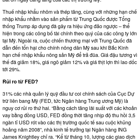
Thuế nhập khẩu nhôm và thép tăng, cùng với những hạn chế
nhập khẩu nhằm vào sản phẩm từ Trung Quốc được Tổng
thống Trump áp dụng đã gây ra hiệu ứng đảo ngược – thể
hiện trong các công bố tài chính theo quý của các công ty lớn
tại Mỹ. Ngoài ra, cuộc chiến thương mại với Trung Quốc đã
dẫn đến tổn hại cho chính nông dân Mỹ sau khi Bắc Kinh
hạn chế nhập khẩu nông sản Mỹ để trả đũa. Giá đậu tương vì
thế đã giảm 18%, giá ngô giảm 12% và giá thịt lợn thì lao dốc
tới 29%.
Rủi ro từ FED?
31% các nhà quản lý quỹ đầu tư coi chính sách của Cục Dự
trữ liên bang Mỹ (FED, tức Ngân hàng Trung ương Mỹ) là
nguy cơ rủi ro thứ hai. “Bằng cách tăng lãi suất với các khoản
vay bằng đồng USD, FED đồng thời tăng nhịp độ thu hồi 3,5
ngàn tỉ USD rót vào các thị trường quốc tế sau cuộc khủng
hoảng năm 2008”, nhà kinh tế trưởng tại Ngân hàng ING
James Knightley chỉ ra. “Kể từ tháng 10, lượng các giao dịch