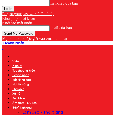
mật khẩu của bạn
Forgot your password? Get help
Khôi phục mật khẩu
Khởi tạo mật khẩu
email của bạn
Mật khẩu đã được gửi vào email của bạn.
Doanh Nhân
Video
Kinh tế
Top thương hiệu
Doanh nhân
Bất động sản
Nơi tôi sống
Showbiz
Xã hội
Sức khỏe
Ẩm thực – Du lịch
360° Nghiêng
Làm đẹp – Thời trang