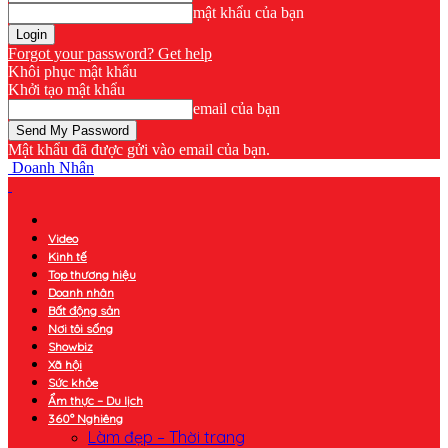
mật khẩu của bạn
Forgot your password? Get help
Khôi phục mật khẩu
Khởi tạo mật khẩu
email của bạn
Mật khẩu đã được gửi vào email của bạn.
Doanh Nhân
Video
Kinh tế
Top thương hiệu
Doanh nhân
Bất động sản
Nơi tôi sống
Showbiz
Xã hội
Sức khỏe
Ẩm thực – Du lịch
360° Nghiêng
Làm đẹp – Thời trang