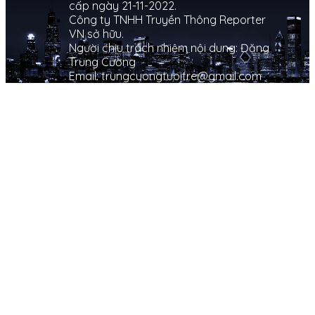
cấp ngày 21-11-2022.
Công ty TNHH Truyền Thông Reporter
VN sở hữu.
Người chịu trách nhiệm nội dung: Đặng
Trung Cường
Email: trungcuongtuoitre@gmail.com