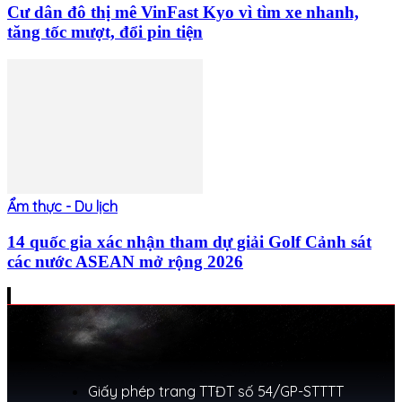
Cư dân đô thị mê VinFast Kyo vì tìm xe nhanh,
tăng tốc mượt, đổi pin tiện
Ẩm thực - Du lịch
14 quốc gia xác nhận tham dự giải Golf Cảnh sát
các nước ASEAN mở rộng 2026
Giấy phép trang TTĐT số 54/GP-STTTT