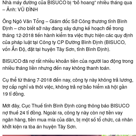
Nhà máy đường của BISUCO bị “bỏ hoang” nhiều tháng qua
– Ảnh: VŨ ĐÌNH
Ông Ngô Văn Tổng – Giám đốc Sở Công thương tỉnh Bình
Định – cho biết sở này đang xây dựng kế hoạch để trong
tháng 12-2018 tiến hành kiểm tra việc thực hiện các quy định
của pháp luật tại Công ty CP Đường Bình Định (BISUCO,
vốn Ấn Độ, đặt tại huyện Tây Sơn, tỉnh Bình Định).
BISUCO đã nợ rất nhiều khoản tiền của người lao động trong
nhiều tháng liền nhưng đến nay không thanh toán.
Cụ thể từ tháng 7-2018 đến nay, công ty này không trả lương,
trợ cấp nghỉ và thôi việc, không trả nợ bảo hiểm xã hội gần
19 tỉ đồng.
Mới đây, Cục Thuế tỉnh Bình Định cũng thông báo BISUCO
nợ thuế 24 tỉ đồng. Ngoài ra, công ty này còn nợ tiền vay
ngân hàng, tiền mua mía của dân, bị một số tổ chức, cá nhân
khởi kiện ra tòa án huyện Tây Sơn.