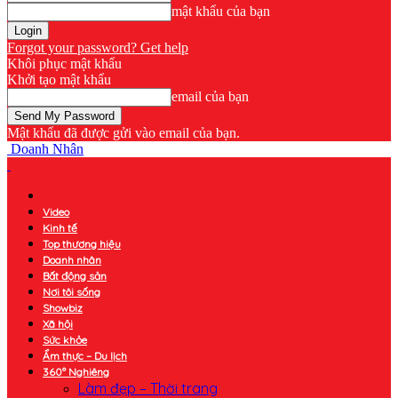
mật khẩu của bạn
Forgot your password? Get help
Khôi phục mật khẩu
Khởi tạo mật khẩu
email của bạn
Mật khẩu đã được gửi vào email của bạn.
Doanh Nhân
Video
Kinh tế
Top thương hiệu
Doanh nhân
Bất động sản
Nơi tôi sống
Showbiz
Xã hội
Sức khỏe
Ẩm thực – Du lịch
360° Nghiêng
Làm đẹp – Thời trang