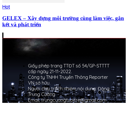
Hot
GELEX – Xây dựng môi trường cùng làm việc, gắn
kết và phát triển
Giấy phép trang TTĐT số 54/GP-STTTT
cấp ngày 21-11-2022.
Công ty TNHH Truyền Thông Reporter
VN sở hữu.
Người chịu trách nhiệm nội dung: Đặng
Trung Cường
Email: trungcuongtuoitre@gmail.com