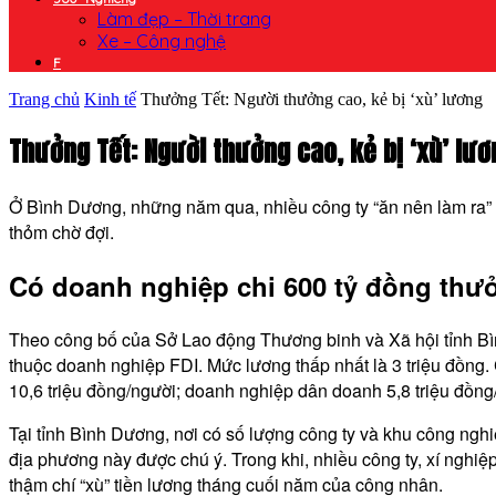
Làm đẹp – Thời trang
Xe – Công nghệ
F
Trang chủ
Kinh tế
Thưởng Tết: Người thưởng cao, kẻ bị ‘xù’ lương
Thưởng Tết: Người thưởng cao, kẻ bị ‘xù’ lươ
Ở Bình Dương, những năm qua, nhiều công ty “ăn nên làm ra” c
thỏm chờ đợi.
Có doanh nghiệp chi 600 tỷ đồng thư
Theo công bố của Sở Lao động Thương binh và Xã hội tỉnh 
thuộc doanh nghiệp FDI. Mức lương thấp nhất là 3 triệu đồng.
10,6 triệu đồng/người; doanh nghiệp dân doanh 5,8 triệu đồng
Tại tỉnh Bình Dương, nơi có số lượng công ty và khu công nghi
địa phương này được chú ý. Trong khi, nhiều công ty, xí nghi
thậm chí “xù” tiền lương tháng cuối năm của công nhân.