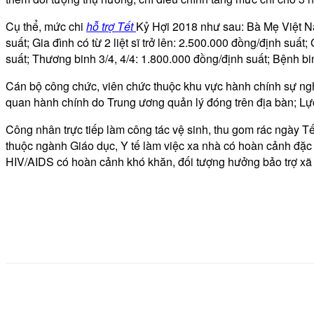
Cụ thể, mức chi
hỗ trợ Tết
Kỷ Hợi 2018 như sau: Bà Mẹ Việt N
suất; Gia đình có từ 2 liệt sĩ trở lên: 2.500.000 đồng/định suất;
suất; Thương binh 3/4, 4/4: 1.800.000 đồng/định suất; Bệnh bin
Cán bộ công chức, viên chức thuộc khu vực hành chính sự nghi
quan hành chính do Trung ương quản lý đóng trên địa bàn; Lự
Công nhân trực tiếp làm công tác vệ sinh, thu gom rác ngày 
thuộc ngành Giáo dục, Y tế làm việc xa nhà có hoàn cảnh đặc
HIV/AIDS có hoàn cảnh khó khăn, đối tượng hưởng bảo trợ xã 