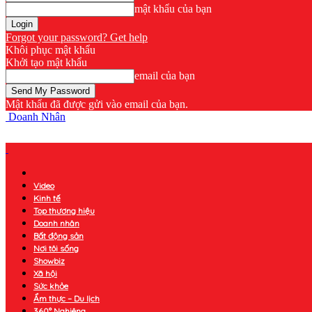
mật khẩu của bạn
Forgot your password? Get help
Khôi phục mật khẩu
Khởi tạo mật khẩu
email của bạn
Mật khẩu đã được gửi vào email của bạn.
Doanh Nhân
Video
Kinh tế
Top thương hiệu
Doanh nhân
Bất động sản
Nơi tôi sống
Showbiz
Xã hội
Sức khỏe
Ẩm thực – Du lịch
360° Nghiêng