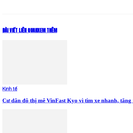
Share
BÀI VIẾT LIÊN QUAN
XEM THÊM
Kinh tế
Cư dân đô thị mê VinFast Kyo vì tìm xe nhanh, tăng t