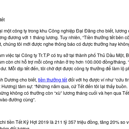
tết
 một công ty trong khu Công nghiệp Đại Đăng cho biết, lương củ
g đương với 1 tháng lương. Tuy nhiên, “Tiền thưởng tết bên công
t, chúng tôi mới được nghe thông báo có được thưởng hay không
m việc tại Công ty Tr.T.P có trụ sở tại thành phố Thủ Dầu Một,
còn chi hỗ trợ mỗi công nhân ở trọ hơn 100.000 đồng/tháng. “Tiề
ư. Mỗi dịp tết đến, tôi chờ đợi được công ty thưởng để làm lộ ph
nh Dương cho biết,
tiền thưởng tết
đối với họ được ví như “cứu ti
 Hương) tâm sự: “Những năm qua, cứ Tết đến tôi lại thấy buồn. 
 những không có thưởng còn “xù” lương tháng cuối và hẹn qua Tết
 vào đường cùng”.
hi tiền Tết Kỷ Hợi 2019 là 211 tỷ 357 triệu đồng, tăng 20% s
nhóm đối tượng.