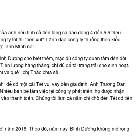
a anh nếu tính cả tiền tăng ca dao động 4 đến 5,5 triệu
 ty tôi thì “hên xui”. Lãnh đạo công ty thưởng theo kiểu
”, anh Minh nói.
 Bình Dương cho biết thêm, mặc dù công ty quan tâm đến đời
n lương hằng tháng, chỉ đủ để tôi trang trải cho sinh hoạt.
í về quê”, chị Thảo chia sẻ.
nh” để có một cái Tết vui vầy bên gia đình. Anh Trương Đan
Nhiều bạn bè làm việc tại công ty phát triển, họ được nhận
 vào thanh toán. Chúng tôi làm cả năm chỉ chờ đến Tết có tiền
o với năm 2018. Theo đó, năm nay, Bình Dương không mở rộng