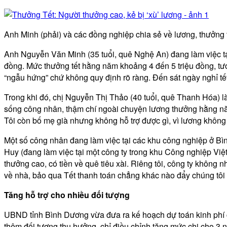
Anh Minh (phải) và các đồng nghiệp chia sẻ về lương, thưởng 
Anh Nguyễn Văn Minh (35 tuổi, quê Nghệ An) đang làm việc tại
đồng. Mức thưởng tết hằng năm khoảng 4 đến 5 triệu đồng, tươn
“ngẫu hứng” chứ không quy định rõ ràng. Đến sát ngày nghỉ tế
Trong khi đó, chị Nguyễn Thị Thảo (40 tuổi, quê Thanh Hóa) là
sống công nhân, thậm chí ngoài chuyện lương thưởng hằng năm 
Tôi còn bố mẹ già nhưng không hỗ trợ được gì, vì lương không d
Một số công nhân đang làm việc tại các khu công nghiệp ở Bì
Huy (đang làm việc tại một công ty trong khu Công nghiệp Việt
thưởng cao, có tiền về quê tiêu xài. Riêng tôi, công ty không
về nhà, bảo qua Tết thanh toán chẳng khác nào đẩy chúng tôi
Tăng hỗ trợ cho nhiều đối tượng
UBND tỉnh Bình Dương vừa đưa ra kế hoạch dự toán kinh phí c
thêm đối tượng thụ hưởng, chỉ điều chỉnh tăng mức chi cho 3 