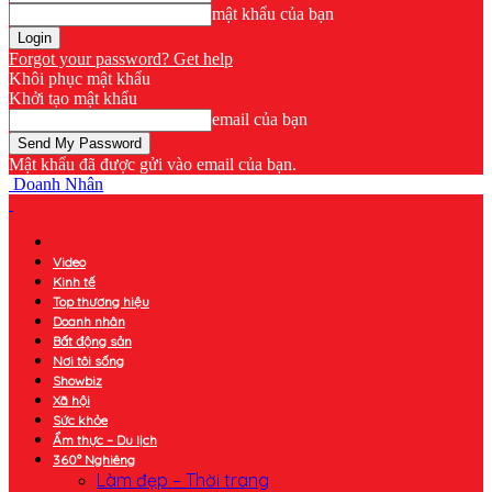
mật khẩu của bạn
Forgot your password? Get help
Khôi phục mật khẩu
Khởi tạo mật khẩu
email của bạn
Mật khẩu đã được gửi vào email của bạn.
Doanh Nhân
Video
Kinh tế
Top thương hiệu
Doanh nhân
Bất động sản
Nơi tôi sống
Showbiz
Xã hội
Sức khỏe
Ẩm thực – Du lịch
360° Nghiêng
Làm đẹp – Thời trang