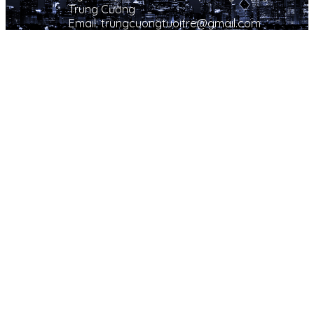
Trung Cường
Email: trungcuongtuoitre@gmail.com