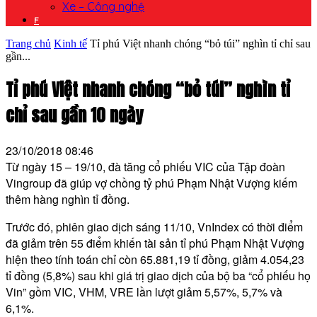
Xe – Công nghệ
F
Trang chủ
Kinh tế
Tỉ phú Việt nhanh chóng “bỏ túi” nghìn tỉ chỉ sau
gần...
Tỉ phú Việt nhanh chóng “bỏ túi” nghìn tỉ
chỉ sau gần 10 ngày
23/10/2018 08:46
Từ ngày 15 – 19/10, đà tăng cổ phiếu VIC của Tập đoàn
Vingroup đã giúp vợ chồng tỷ phú Phạm Nhật Vượng kiếm
thêm hàng nghìn tỉ đồng.
Trước đó, phiên giao dịch sáng 11/10, VnIndex có thời điểm
đã giảm trên 55 điểm khiến tài sản tỉ phú Phạm Nhật Vượng
hiện theo tính toán chỉ còn 65.881,19 tỉ đồng, giảm 4.054,23
tỉ đồng (5,8%) sau khi giá trị giao dịch của bộ ba “cổ phiếu họ
Vin” gồm VIC, VHM, VRE lần lượt giảm 5,57%, 5,7% và
6,1%.