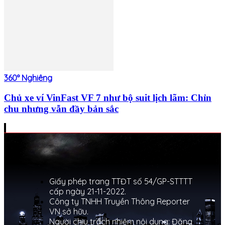
360° Nghiêng
Chủ xe ví VinFast VF 7 như bộ suit lịch lãm: Chỉn
chu nhưng vẫn đầy bản sắc
Giấy phép trang TTĐT số 54/GP-STTTT
cấp ngày 21-11-2022.
Công ty TNHH Truyền Thông Reporter
VN sở hữu.
Người chịu trách nhiệm nội dung: Đặng