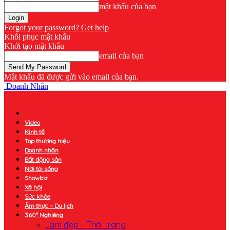
mật khẩu của bạn
Forgot your password? Get help
Khôi phục mật khẩu
Khởi tạo mật khẩu
email của bạn
Mật khẩu đã được gửi vào email của bạn.
Doanh Nhân
Video
Kinh tế
Top thương hiệu
Doanh nhân
Bất động sản
Nơi tôi sống
Showbiz
Xã hội
Sức khỏe
Ẩm thực – Du lịch
360° Nghiêng
Làm đẹp – Thời trang