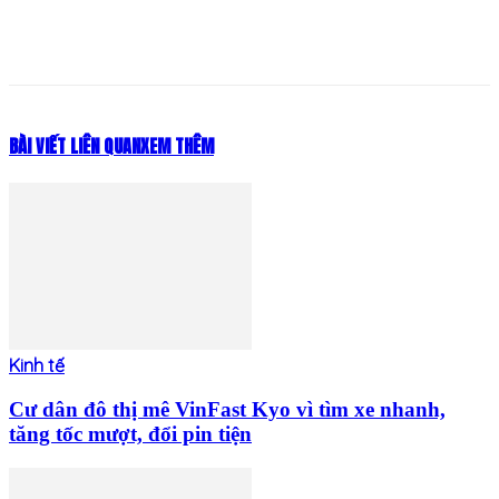
BÀI VIẾT LIÊN QUAN
XEM THÊM
Kinh tế
Cư dân đô thị mê VinFast Kyo vì tìm xe nhanh,
tăng tốc mượt, đổi pin tiện