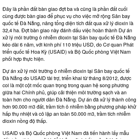
Đây là phần đất bàn giao đợt ba và cũng là phần đất cuối
cùng được bàn giao để phục vụ cho việc mở rộng Sân bay
quốc tế Đà Nẵng, nâng tổng diện tích đất qua xử lý dioxin là
32,4 ha. Đợt bàn giao này đánh dấu việc hoàn thành Dự án
xử lý môi trường ô nhiễm dioxin tại Sân bay quốc tế Đà Nẵng
kéo dài 6 năm, với kinh phí 110 triệu USD, do Cơ quan Phát
triển quốc tế Hoa Kỳ (USAID) và Bộ Quốc phòng Việt Nam
phối hợp thực hiện.
Dự án xử lý môi trường ô nhiễm dioxin tại Sân bay quốc tế
Đà Nẵng do USAID tài trợ, triển khai từ tháng 8/2012, được
coi là một cột mốc quan trọng trong quan hệ song phương
giữa hai Chính phủ, giúp cải thiện môi trường sạch và an
toàn hơn cho người dân Đà Nẵng. Dự án đã xử lý thành công
hơn 90.000 m3 đất, trầm tích ô nhiễm bằng phương pháp khử
hấp thụ nhiệt và cô lập an toàn 50.000 m3, trầm tích nhiễm
dioxin nồng độ thấp.
USAID và Bộ Quốc phòng Việt Nam đã tiến hành lấy mẫu