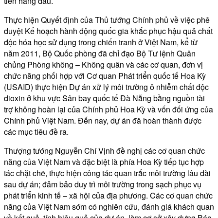
tiên hàng đầu.
Thực hiện Quyết định của Thủ tướng Chính phủ về việc phê
duyệt Kế hoạch hành động quốc gia khắc phục hậu quả chất
độc hóa học sử dụng trong chiến tranh ở Việt Nam, kể từ
năm 2011, Bộ Quốc phòng đã chỉ đạo Bộ Tư lệnh Quân
chủng Phòng không – Không quân và các cơ quan, đơn vị
chức năng phối hợp với Cơ quan Phát triển quốc tế Hoa Kỳ
(USAID) thực hiện Dự án xử lý môi trường ô nhiễm chất độc
dioxin ở khu vực Sân bay quốc tế Đà Nẵng bằng nguồn tài
trợ không hoàn lại của Chính phủ Hoa Kỳ và vốn đối ứng của
Chính phủ Việt Nam. Đến nay, dự án đã hoàn thành được
các mục tiêu đề ra.
Thượng tướng Nguyễn Chí Vịnh đề nghị các cơ quan chức
năng của Việt Nam và đặc biệt là phía Hoa Kỳ tiếp tục hợp
tác chặt chẽ, thực hiện công tác quan trắc môi trường lâu dài
sau dự án; đảm bảo duy trì môi trường trong sạch phục vụ
phát triển kinh tế – xã hội của địa phương. Các cơ quan chức
năng của Việt Nam sớm có nghiên cứu, đánh giá khách quan
về kết quả, tính hiệu quả của dự án, làm cơ sở xây dựng Báo