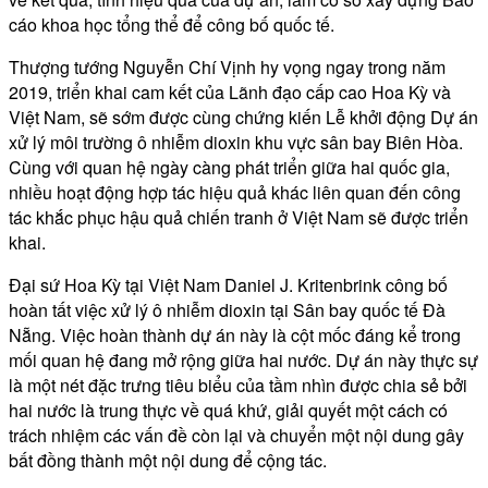
cáo khoa học tổng thể để công bố quốc tế.
Thượng tướng Nguyễn Chí Vịnh hy vọng ngay trong năm
2019, triển khai cam kết của Lãnh đạo cấp cao Hoa Kỳ và
Việt Nam, sẽ sớm được cùng chứng kiến Lễ khởi động Dự án
xử lý môi trường ô nhiễm dioxin khu vực sân bay Biên Hòa.
Cùng với quan hệ ngày càng phát triển giữa hai quốc gia,
nhiều hoạt động hợp tác hiệu quả khác liên quan đến công
tác khắc phục hậu quả chiến tranh ở Việt Nam sẽ được triển
khai.
Đại sứ Hoa Kỳ tại Việt Nam Daniel J. Kritenbrink công bố
hoàn tất việc xử lý ô nhiễm dioxin tại Sân bay quốc tế Đà
Nẵng. Việc hoàn thành dự án này là cột mốc đáng kể trong
mối quan hệ đang mở rộng giữa hai nước. Dự án này thực sự
là một nét đặc trưng tiêu biểu của tầm nhìn được chia sẻ bởi
hai nước là trung thực về quá khứ, giải quyết một cách có
trách nhiệm các vấn đề còn lại và chuyển một nội dung gây
bất đồng thành một nội dung để cộng tác.