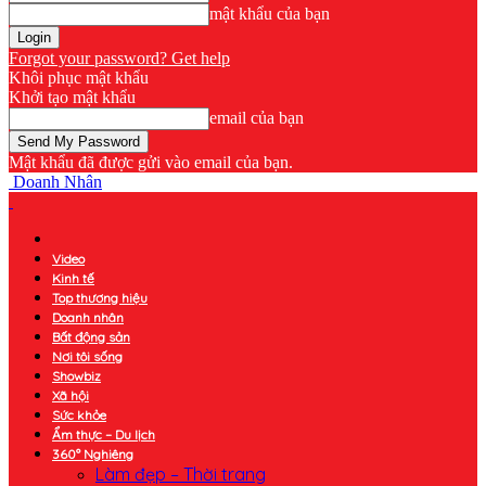
mật khẩu của bạn
Forgot your password? Get help
Khôi phục mật khẩu
Khởi tạo mật khẩu
email của bạn
Mật khẩu đã được gửi vào email của bạn.
Doanh Nhân
Video
Kinh tế
Top thương hiệu
Doanh nhân
Bất động sản
Nơi tôi sống
Showbiz
Xã hội
Sức khỏe
Ẩm thực – Du lịch
360° Nghiêng
Làm đẹp – Thời trang