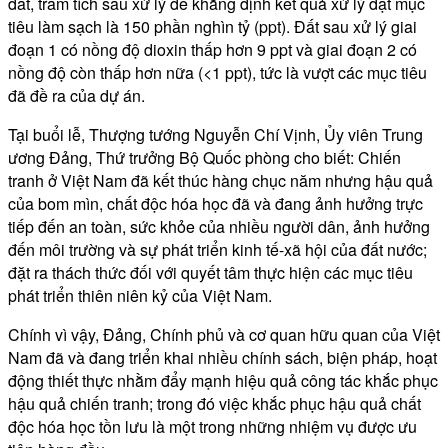
đất, trầm tích sau xử lý để khẳng định kết quả xử lý đạt mục
tiêu làm sạch là 150 phần nghìn tỷ (ppt). Đất sau xử lý giai
đoạn 1 có nồng độ dioxin thấp hơn 9 ppt và giai đoạn 2 có
nồng độ còn thấp hơn nữa (<1 ppt), tức là vượt các mục tiêu
đã đề ra của dự án.
Tại buổi lễ, Thượng tướng Nguyễn Chí Vịnh, Ủy viên Trung
ương Đảng, Thứ trưởng Bộ Quốc phòng cho biết: Chiến
tranh ở Việt Nam đã kết thúc hàng chục năm nhưng hậu quả
của bom mìn, chất độc hóa học đã và đang ảnh hưởng trực
tiếp đến an toàn, sức khỏe của nhiều người dân, ảnh hưởng
đến môi trường và sự phát triển kinh tế-xã hội của đất nước;
đặt ra thách thức đối với quyết tâm thực hiện các mục tiêu
phát triển thiên niên kỷ của Việt Nam.
Chính vì vậy, Đảng, Chính phủ và cơ quan hữu quan của Việt
Nam đã và đang triển khai nhiều chính sách, biện pháp, hoạt
động thiết thực nhằm đẩy mạnh hiệu quả công tác khắc phục
hậu quả chiến tranh; trong đó việc khắc phục hậu quả chất
độc hóa học tồn lưu là một trong những nhiệm vụ được ưu