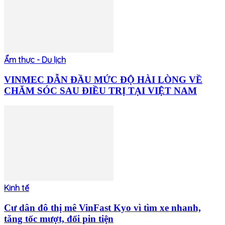
Ẩm thực - Du lịch
VINMEC DẪN ĐẦU MỨC ĐỘ HÀI LÒNG VỀ
CHĂM SÓC SAU ĐIỀU TRỊ TẠI VIỆT NAM
Kinh tế
Cư dân đô thị mê VinFast Kyo vì tìm xe nhanh,
tăng tốc mượt, đổi pin tiện