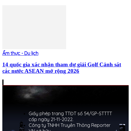
Ẩm thực - Du lịch
14 quốc gia xác nhận tham dự giải Golf Cảnh sát
các nước ASEAN mở rộng 2026
Giấy phép trang TTĐT số 54/GP-STTTT
cấp ngày 21-11-2022.
Công ty TNHH Truyền Thông Reporter