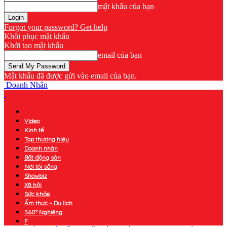
mật khẩu của bạn
Forgot your password? Get help
Khôi phục mật khẩu
Khởi tạo mật khẩu
email của bạn
Mật khẩu đã được gửi vào email của bạn.
Doanh Nhân
Video
Kinh tế
Top thương hiệu
Doanh nhân
Bất động sản
Nơi tôi sống
Showbiz
Xã hội
Sức khỏe
Ẩm thực – Du lịch
360° Nghiêng
F