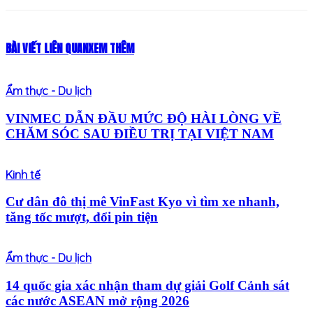
BÀI VIẾT LIÊN QUAN
XEM THÊM
Ẩm thực - Du lịch
VINMEC DẪN ĐẦU MỨC ĐỘ HÀI LÒNG VỀ
CHĂM SÓC SAU ĐIỀU TRỊ TẠI VIỆT NAM
Kinh tế
Cư dân đô thị mê VinFast Kyo vì tìm xe nhanh,
tăng tốc mượt, đổi pin tiện
Ẩm thực - Du lịch
14 quốc gia xác nhận tham dự giải Golf Cảnh sát
các nước ASEAN mở rộng 2026