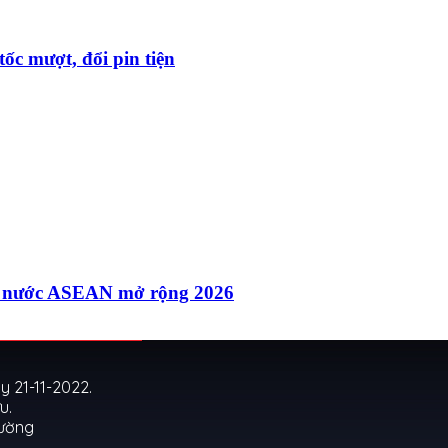
ốc mượt, đổi pin tiện
các nước ASEAN mở rộng 2026
 21-11-2022.
u.
Cường