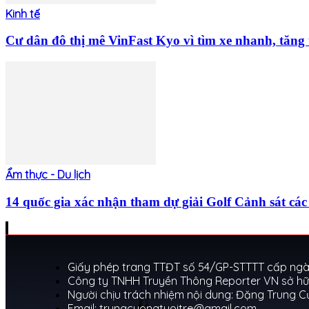
Kinh tế
Cư dân đô thị mê VinFast Kyo vì tìm xe nhanh, tăng t
Ẩm thực - Du lịch
14 quốc gia xác nhận tham dự giải Golf Cảnh sát 
Giấy phép trang TTĐT số 54/GP-STTTT cấp ngày
Công ty TNHH Truyền Thông Reporter VN sở hữ
Người chịu trách nhiệm nội dung: Đặng Trung 
Email: trungcuongtuoitre@gmail.com