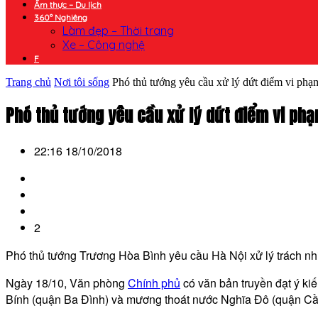
Ẩm thực – Du lịch
360° Nghiêng
Làm đẹp – Thời trang
Xe – Công nghệ
F
Trang chủ
Nơi tôi sống
Phó thủ tướng yêu cầu xử lý dứt điểm vi phạm
Phó thủ tướng yêu cầu xử lý dứt điểm vi ph
22:16 18/10/2018
2
Phó thủ tướng Trương Hòa Bình yêu cầu Hà Nội xử lý trách 
Ngày 18/10, Văn phòng
Chính phủ
có văn bản truyền đạt ý ki
Bính (quận Ba Đình) và mương thoát nước Nghĩa Đô (quận Cầ