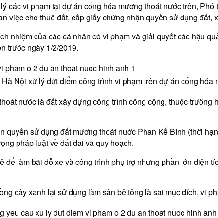
xử lý các vi phạm tại dự án cống hóa mương thoát nước trên, Ph
uan việc cho thuê đất, cấp giấy chứng nhận quyền sử dụng đất,
ách nhiệm của các cá nhân có vi phạm và giải quyết các hậu quả
ên trước ngày 1/2/2019.
Hà Nội xử lý dứt điểm công trình vi phạm trên dự án cống hó
hoát nước là đất xây dựng công trình công cộng, thuộc trường
ận quyền sử dụng đất mương thoát nước Phan Kế Bính (thời hạ
rọng pháp luật về đất đai và quy hoạch.
 để làm bãi đỗ xe và công trình phụ trợ nhưng phần lớn diện t
rồng cây xanh lại sử dụng làm sân bê tông là sai mục đích, vi p