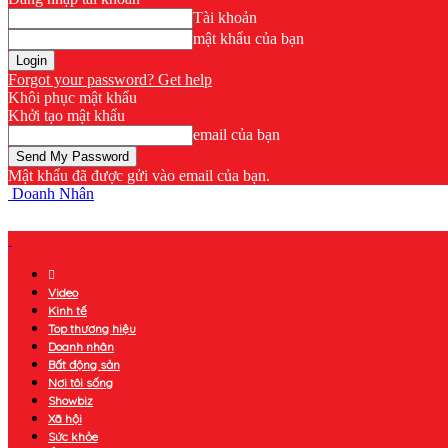
Tài khoản
mật khẩu của bạn
Forgot your password? Get help
Khôi phục mật khẩu
Khởi tạo mật khẩu
email của bạn
Mật khẩu đã được gửi vào email của bạn.
Doanh Nhân
Video
Kinh tế
Top thương hiệu
Doanh nhân
Bất động sản
Nơi tôi sống
Showbiz
Xã hội
Sức khỏe