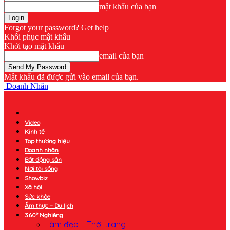
mật khẩu của bạn
Forgot your password? Get help
Khôi phục mật khẩu
Khởi tạo mật khẩu
email của bạn
Mật khẩu đã được gửi vào email của bạn.
Doanh Nhân
Video
Kinh tế
Top thương hiệu
Doanh nhân
Bất động sản
Nơi tôi sống
Showbiz
Xã hội
Sức khỏe
Ẩm thực – Du lịch
360° Nghiêng
Làm đẹp – Thời trang