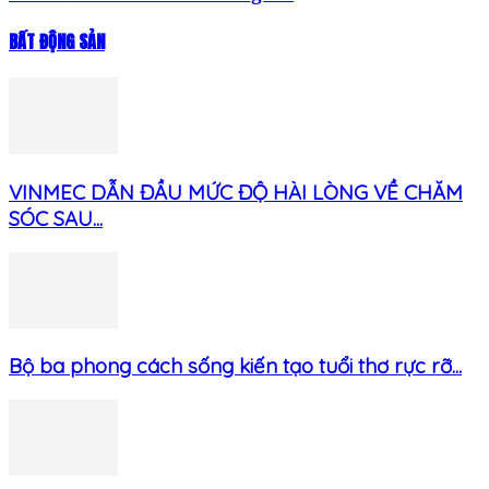
BẤT ĐỘNG SẢN
VINMEC DẪN ĐẦU MỨC ĐỘ HÀI LÒNG VỀ CHĂM
SÓC SAU...
Bộ ba phong cách sống kiến tạo tuổi thơ rực rỡ...