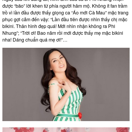
được “bão” lời khen từ phía người hâm mộ. Không ít fan trầm
trồ vì lần đầu được thấy giọng ca “Áo mới Cà Mau” mặc trang
phục gợi cảm đến vậy: “Lần đầu tiên được nhìn thấy chị mặc
bikini. Thân hình đẹp quá! Mới nhìn nhận không ra Phi
Nhung”; “Trời ơi! Bao năm rồi mới được thấy mẹ mặc bikini
nha! Dáng chuẩn quá mẹ ơi!”…