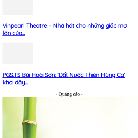
Vinpearl Theatre – Nhà hát cho những giấc mơ
lớn của...
PGS.TS Bùi Hoài Sơn: ‘Đất Nước Thiên Hùng Ca’
khơi dậy...
- Quảng cáo -