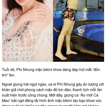
Tuổi 46, Phi Nhung mặc bikini khoe dáng đẹp hút mắt “đốn
tim” fan.
Ngoài giọng hát ngọt ngào, ca sĩ Phi Nhung gây ấn tượng với
khán giả nhờ phong cách mặc đồ kín đáo, thanh lịch mỗi lần
xuất hiện trước công chúng. Mới đây, giọng ca “Áo mới Cà
Mau” bất ngờ đăng tải hình ảnh mặc bikini táo bạo khoe vóc
dáng nuột nà khiến cư dân mạng và người hâm mộ không