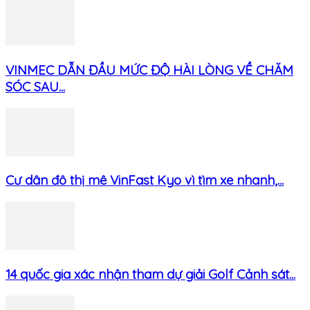
VINMEC DẪN ĐẦU MỨC ĐỘ HÀI LÒNG VỀ CHĂM
SÓC SAU...
Cư dân đô thị mê VinFast Kyo vì tìm xe nhanh,...
14 quốc gia xác nhận tham dự giải Golf Cảnh sát...