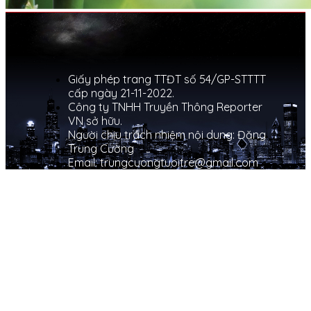
Giấy phép trang TTĐT số 54/GP-STTTT
cấp ngày 21-11-2022.
Công ty TNHH Truyền Thông Reporter
VN sở hữu.
Người chịu trách nhiệm nội dung: Đặng
Trung Cường
Email: trungcuongtuoitre@gmail.com