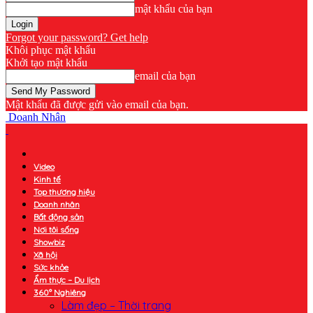
mật khẩu của bạn
Forgot your password? Get help
Khôi phục mật khẩu
Khởi tạo mật khẩu
email của bạn
Mật khẩu đã được gửi vào email của bạn.
Doanh Nhân
Video
Kinh tế
Top thương hiệu
Doanh nhân
Bất động sản
Nơi tôi sống
Showbiz
Xã hội
Sức khỏe
Ẩm thực – Du lịch
360° Nghiêng
Làm đẹp – Thời trang