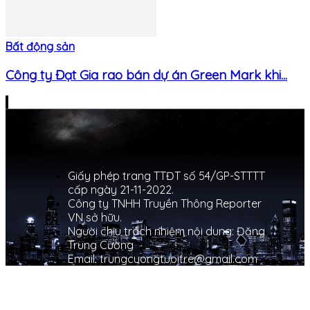
Bất động sản
Công ty Đạt Gia rao bán dự án Green Mark khi...
Giấy phép trang TTĐT số 54/GP-STTTT
cấp ngày 21-11-2022.
Công ty TNHH Truyền Thông Reporter
VN sở hữu.
Người chịu trách nhiệm nội dung: Đặng
Trung Cường
Email: trungcuongtuoitre@gmail.com