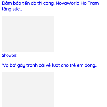
Đảm bảo tiến độ thi công, NovaWorld Ho Tram
tăng sức...
Showbiz
‘Vợ ba’ gây tranh cãi về luật cho trẻ em đóng...