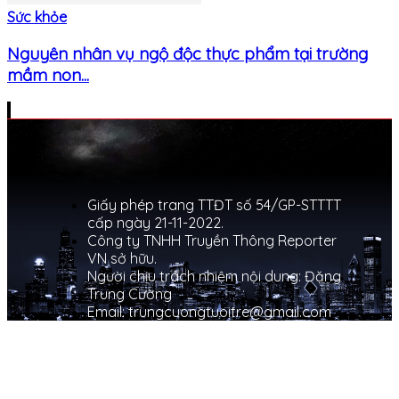
Sức khỏe
Nguyên nhân vụ ngộ độc thực phẩm tại trường
mầm non...
Giấy phép trang TTĐT số 54/GP-STTTT
cấp ngày 21-11-2022.
Công ty TNHH Truyền Thông Reporter
VN sở hữu.
Người chịu trách nhiệm nội dung: Đặng
Trung Cường
Email: trungcuongtuoitre@gmail.com