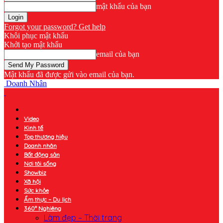
mật khẩu của bạn
Forgot your password? Get help
Khôi phục mật khẩu
Khởi tạo mật khẩu
email của bạn
Mật khẩu đã được gửi vào email của bạn.
Doanh Nhân
Video
Kinh tế
Top thương hiệu
Doanh nhân
Bất động sản
Nơi tôi sống
Showbiz
Xã hội
Sức khỏe
Ẩm thực – Du lịch
360° Nghiêng
Làm đẹp – Thời trang