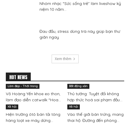
Nhóm nhạc “Sức sống trẻ” làm liveshow kỷ
niệm 10 năm...
Đau đầu, stress dùng trà này giúp bạn thư
giãn ngay
Xem thêm
HOT NEWS
Làm đẹp - Thời trang
Bất động sản
Võ Hoàng Yến khoe eo thon,
Thủ tướng: Tuyệt đối không
làm đạo diễn catwalk “Hoa...
hợp thức hoá sai phạm đầu...
Xã hội
Xã hội
Hiện trường ôtô bán tải tông
Vào thế giới bán trứng, mang
hàng loạt xe máy dừng...
thai hộ: Đường đến phòng...