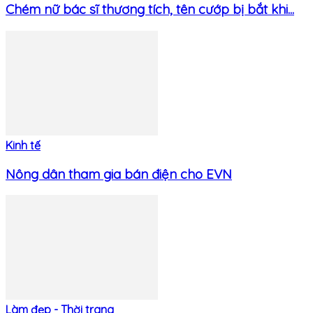
Chém nữ bác sĩ thương tích, tên cướp bị bắt khi...
Kinh tế
Nông dân tham gia bán điện cho EVN
Làm đẹp - Thời trang