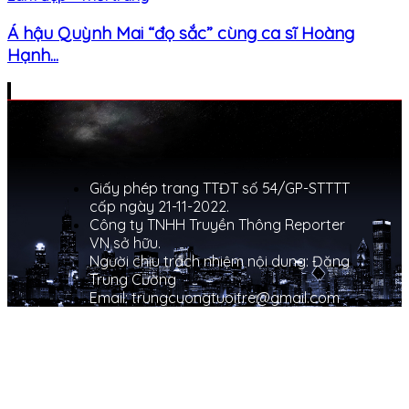
Á hậu Quỳnh Mai “đọ sắc” cùng ca sĩ Hoàng
Hạnh...
Giấy phép trang TTĐT số 54/GP-STTTT
cấp ngày 21-11-2022.
Công ty TNHH Truyền Thông Reporter
VN sở hữu.
Người chịu trách nhiệm nội dung: Đặng
Trung Cường
Email: trungcuongtuoitre@gmail.com