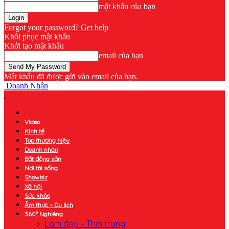
mật khẩu của bạn
Forgot your password? Get help
Khôi phục mật khẩu
Khởi tạo mật khẩu
email của bạn
Mật khẩu đã được gửi vào email của bạn.
Doanh Nhân
Video
Kinh tế
Top thương hiệu
Doanh nhân
Bất động sản
Nơi tôi sống
Showbiz
Xã hội
Sức khỏe
Ẩm thực – Du lịch
360° Nghiêng
Làm đẹp – Thời trang