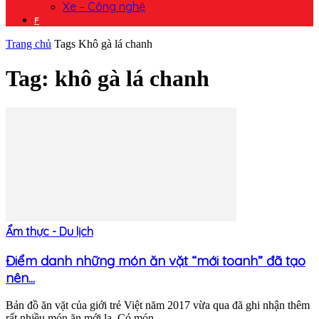
Xe – Công nghệ
F
Trang chủ
Tags
Khô gà lá chanh
Tag: khô gà lá chanh
Ẩm thực - Du lịch
Điểm danh những món ăn vặt “mới toanh” đã tạo
nên...
Bản đồ ăn vặt của giới trẻ Việt năm 2017 vừa qua đã ghi nhận thêm
rất nhiều món ăn mới lạ. Có món...