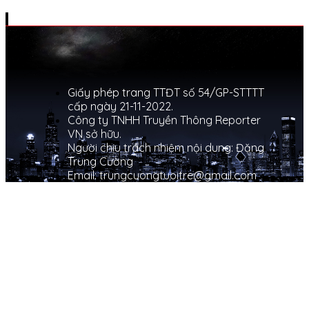
Giấy phép trang TTĐT số 54/GP-STTTT
cấp ngày 21-11-2022.
Công ty TNHH Truyền Thông Reporter
VN sở hữu.
Người chịu trách nhiệm nội dung: Đặng
Trung Cường
Email: trungcuongtuoitre@gmail.com