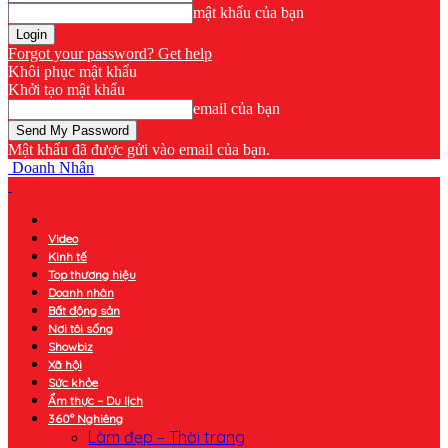
mật khẩu của bạn
Forgot your password? Get help
Khôi phục mật khẩu
Khởi tạo mật khẩu
email của bạn
Mật khẩu đã được gửi vào email của bạn.
Doanh Nhân
Video
Kinh tế
Top thương hiệu
Doanh nhân
Bất động sản
Nơi tôi sống
Showbiz
Xã hội
Sức khỏe
Ẩm thực – Du lịch
360° Nghiêng
Làm đẹp – Thời trang