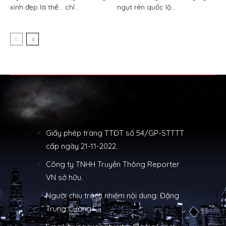
xinh đẹp là thế… chỉ...
ngụt rên quốc lộ...
Giấy phép trang TTĐT số 54/GP-STTTT
cấp ngày 21-11-2022.
Công ty TNHH Truyền Thông Reporter
VN sở hữu.
Người chịu trách nhiệm nội dung: Đặng
Trung Cường