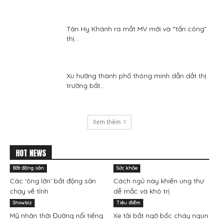
Tân Hy Khánh ra mắt MV mới và “tấn công”
thị...
Xu hướng thành phố thông minh dẫn dắt thị
trường bất...
Xem thêm
HOT NEWS
Bất động sản
Sức khỏe
Các ‘ông lớn’ bất động sản
Cách ngủ này khiến ung thư
chạy về tỉnh
dễ mắc và khó trị
Showbiz
Tiêu điểm
Mỹ nhân thời Đường nổi tiếng
Xe tải bất ngờ bốc cháy ngùn