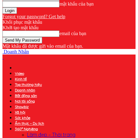
mật khẩu của bạn
Forgot your password? Get help
Khôi phục mật khẩu
Khởi tạo mật khẩu
email của bạn
Mật khẩu đã được gửi vào email của bạn.
Doanh Nhân
Video
Kinh tế
Top thương hiệu
Doanh nhân
Bất động sản
Nơi tôi sống
Showbiz
Xã hội
Sức khỏe
Ẩm thực – Du lịch
360° Nghiêng
Làm đẹp – Thời trang