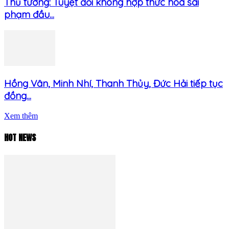
Thủ tướng: Tuyệt đối không hợp thức hoá sai
phạm đầu...
Hồng Vân, Minh Nhí, Thanh Thủy, Đức Hải tiếp tục
đồng...
Xem thêm
HOT NEWS