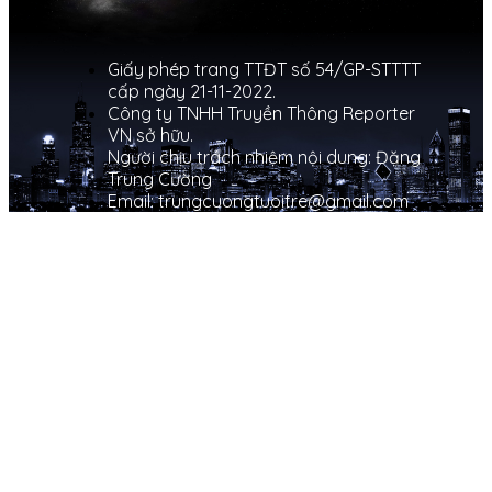
Giấy phép trang TTĐT số 54/GP-STTTT
cấp ngày 21-11-2022.
Công ty TNHH Truyền Thông Reporter
VN sở hữu.
Người chịu trách nhiệm nội dung: Đặng
Trung Cường
Email: trungcuongtuoitre@gmail.com