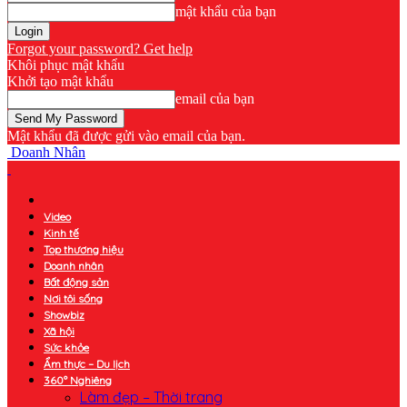
mật khẩu của bạn
Forgot your password? Get help
Khôi phục mật khẩu
Khởi tạo mật khẩu
email của bạn
Mật khẩu đã được gửi vào email của bạn.
Doanh Nhân
Video
Kinh tế
Top thương hiệu
Doanh nhân
Bất động sản
Nơi tôi sống
Showbiz
Xã hội
Sức khỏe
Ẩm thực – Du lịch
360° Nghiêng
Làm đẹp – Thời trang