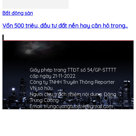
Bất động sản
Vốn 500 triệu, đầu tư đất nền hay căn hộ trong...
Giấy phép trang TTĐT số 54/GP-STTTT
cấp ngày 21-11-2022.
Công ty TNHH Truyền Thông Reporter
VN sở hữu.
Người chịu trách nhiệm nội dung: Đặng
Trung Cường
Email: trungcuongtuoitre@gmail.com