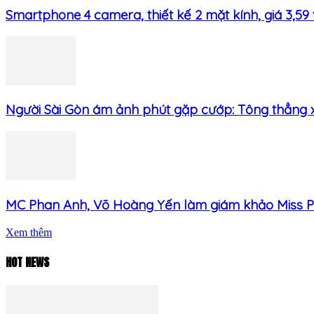
Smartphone 4 camera, thiết kế 2 mặt kính, giá 3,59 tr
Người Sài Gòn ám ảnh phút gặp cướp: Tông thẳng xe
MC Phan Anh, Võ Hoàng Yến làm giám khảo Miss Per
Xem thêm
HOT NEWS