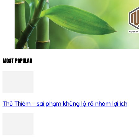
MOST POPULAR
Thủ Thiêm – sai phạm khủng lộ rõ nhóm lợi ích