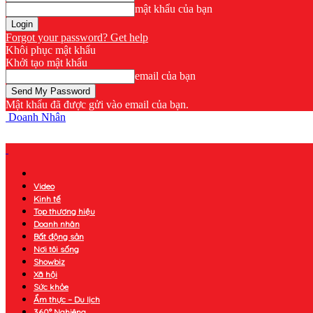
mật khẩu của bạn
Forgot your password? Get help
Khôi phục mật khẩu
Khởi tạo mật khẩu
email của bạn
Mật khẩu đã được gửi vào email của bạn.
Doanh Nhân
Video
Kinh tế
Top thương hiệu
Doanh nhân
Bất động sản
Nơi tôi sống
Showbiz
Xã hội
Sức khỏe
Ẩm thực – Du lịch
360° Nghiêng