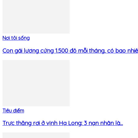
Nơi tôi sống
Con gái lương cứng 1.500 đô mỗi tháng, có bao nhiêu
Tiêu điểm
Trực thăng rơi ở vịnh Hạ Long: 3 nạn nhân là...