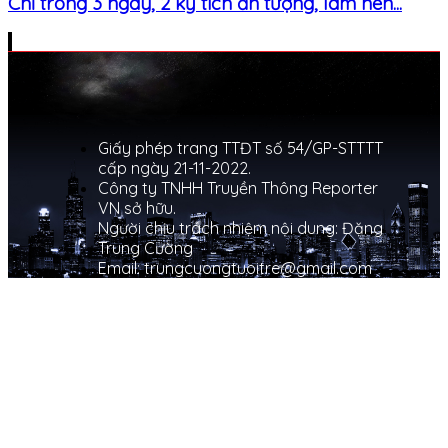
Chỉ trong 3 ngày, 2 kỳ tích ấn tượng, làm nên...
Giấy phép trang TTĐT số 54/GP-STTTT
cấp ngày 21-11-2022.
Công ty TNHH Truyền Thông Reporter
VN sở hữu.
Người chịu trách nhiệm nội dung: Đặng
Trung Cường
Email: trungcuongtuoitre@gmail.com