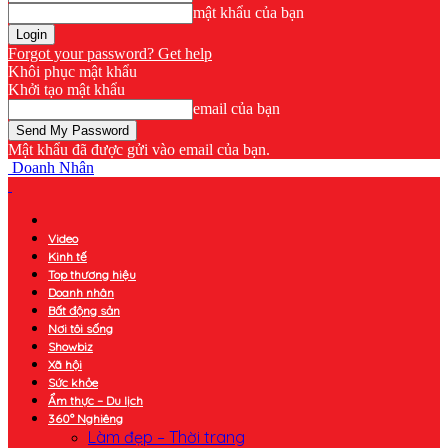
mật khẩu của bạn
Forgot your password? Get help
Khôi phục mật khẩu
Khởi tạo mật khẩu
email của bạn
Mật khẩu đã được gửi vào email của bạn.
Doanh Nhân
Video
Kinh tế
Top thương hiệu
Doanh nhân
Bất động sản
Nơi tôi sống
Showbiz
Xã hội
Sức khỏe
Ẩm thực – Du lịch
360° Nghiêng
Làm đẹp – Thời trang