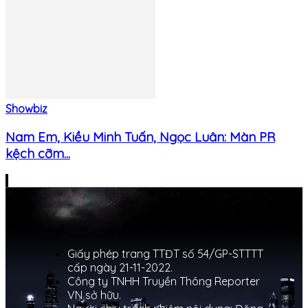
Showbiz
Nam Em, Kiều Minh Tuấn, Ngọc Luân: Màn PR
kệch cỡm...
Giấy phép trang TTĐT số 54/GP-STTTT
cấp ngày 21-11-2022.
Công ty TNHH Truyền Thông Reporter
VN sở hữu.