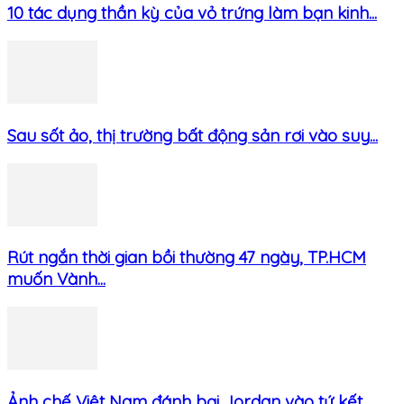
10 tác dụng thần kỳ của vỏ trứng làm bạn kinh...
Sau sốt ảo, thị trường bất động sản rơi vào suy...
Rút ngắn thời gian bồi thường 47 ngày, TP.HCM
muốn Vành...
Ảnh chế Việt Nam đánh bại Jordan vào tứ kết