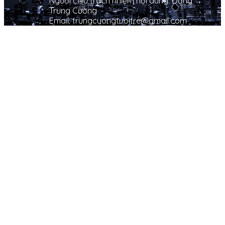
Người chịu trách nhiệm nội dung: Đặng
Trung Cường
Email: trungcuongtuoitre@gmail.com