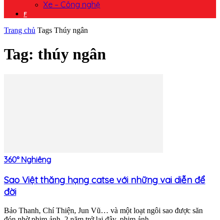
Xe – Công nghệ
F
Trang chủ
Tags
Thúy ngân
Tag: thúy ngân
360° Nghiêng
Sao Việt thăng hạng catse với những vai diễn để
đời
Bảo Thanh, Chí Thiện, Jun Vũ… và một loạt ngôi sao được săn
đón nhờ phim ảnh. 2 năm trở lại đây, phim ảnh...