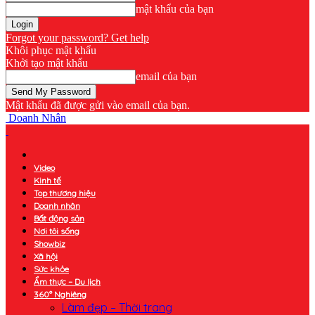
mật khẩu của bạn
Forgot your password? Get help
Khôi phục mật khẩu
Khởi tạo mật khẩu
email của bạn
Mật khẩu đã được gửi vào email của bạn.
Doanh Nhân
Video
Kinh tế
Top thương hiệu
Doanh nhân
Bất động sản
Nơi tôi sống
Showbiz
Xã hội
Sức khỏe
Ẩm thực – Du lịch
360° Nghiêng
Làm đẹp – Thời trang