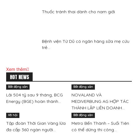
Thuốc tránh thai dành cho nam giới
Bệnh viện Từ Dũ có ngân hàng sữa mẹ cứu
trẻ...
Xem thêm
HOT NEWS
Bất động sản
Bất động sản
Lãi 504 tỷ sau 9 tháng, BCG
NOVALAND VÀ
Energy (BGE) hoàn thành...
MEDIVERBUNG AG HỢP TÁC
THÀNH LẬP LIÊN DOANH...
Xã hội
Bất động sản
Tập đoàn Thời Gian Vàng lừa
Metro Bến Thành – Suối Tiên
đa cấp 360 ngàn người...
có thể dừng thi công...