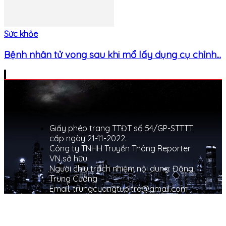
Sức khỏe
Bệnh nhân tử vong sau khi mổ lấy dụng cụ chỉnh...
Giấy phép trang TTĐT số 54/GP-STTTT
cấp ngày 21-11-2022.
Công ty TNHH Truyền Thông Reporter
VN sở hữu.
Người chịu trách nhiệm nội dung: Đặng
Trung Cường
Email: trungcuongtuoitre@gmail.com