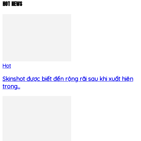
HOT NEWS
Hot
Skinshot được biết đến rộng rãi sau khi xuất hiện
trong...