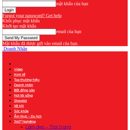
mật khẩu của bạn
Forgot your password? Get help
Khôi phục mật khẩu
Khởi tạo mật khẩu
email của bạn
Mật khẩu đã được gửi vào email của bạn.
Doanh Nhân
Video
Kinh tế
Top thương hiệu
Doanh nhân
Bất động sản
Nơi tôi sống
Showbiz
Xã hội
Sức khỏe
Ẩm thực – Du lịch
360° Nghiêng
Làm đẹp – Thời trang