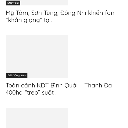
Showbiz
Mỹ Tâm, Sơn Tùng, Đông Nhi khiến fan
“khản giọng” tại...
Bất động sản
Toàn cảnh KĐT Bình Quới – Thanh Đa
400ha “treo” suốt...