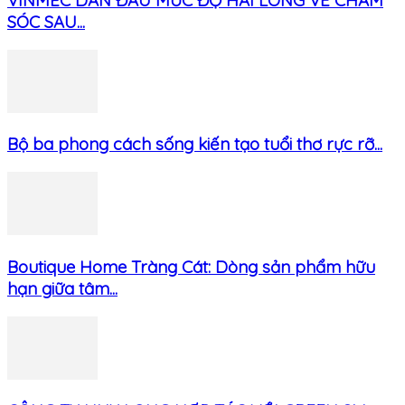
VINMEC DẪN ĐẦU MỨC ĐỘ HÀI LÒNG VỀ CHĂM
SÓC SAU...
Bộ ba phong cách sống kiến tạo tuổi thơ rực rỡ...
Boutique Home Tràng Cát: Dòng sản phẩm hữu
hạn giữa tâm...