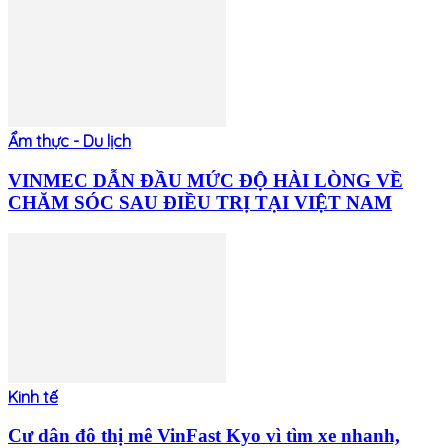
Ẩm thực - Du lịch
VINMEC DẪN ĐẦU MỨC ĐỘ HÀI LÒNG VỀ
CHĂM SÓC SAU ĐIỀU TRỊ TẠI VIỆT NAM
Kinh tế
Cư dân đô thị mê VinFast Kyo vì tìm xe nhanh,