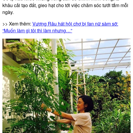
khâu cải tạo đất, gieo hạt cho tới việc chăm sóc tưới tắm mỗi
ngày.
>> Xem thêm:
Vượng Râu hát hội chợ bị fan nữ sàm sỡ:
“Muốn làm gì tôi thì làm nhưng…”