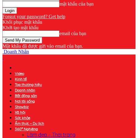
mật khẩu của bạn
Forgot your password? Get help
Khôi phục mật khẩu
Khởi tạo mật khẩu
email của bạn
Mật khẩu đã được gửi vào email của bạn.
Doanh Nhân
Video
Kinh tế
Top thương hiệu
Doanh nhân
Bất động sản
Nơi tôi sống
Showbiz
Xã hội
Sức khỏe
Ẩm thực – Du lịch
360° Nghiêng
Làm đẹp – Thời trang