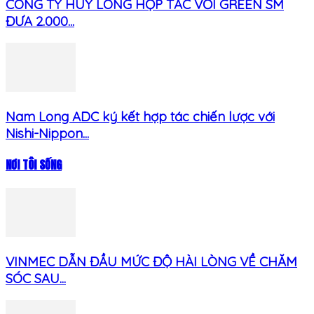
CÔNG TY HUY LONG HỢP TÁC VỚI GREEN SM
ĐƯA 2.000...
Nam Long ADC ký kết hợp tác chiến lược với
Nishi-Nippon...
NƠI TÔI SỐNG
VINMEC DẪN ĐẦU MỨC ĐỘ HÀI LÒNG VỀ CHĂM
SÓC SAU...