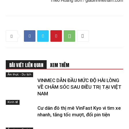
BÀI VIẾT LIÊN QUAN
XEM THÊM
Ẩm thực - Du lịch
VINMEC DẪN ĐẦU MỨC ĐỘ HÀI LÒNG
VỀ CHĂM SÓC SAU ĐIỀU TRỊ TẠI VIỆT
NAM
Kinh tế
Cư dân đô thị mê VinFast Kyo vì tìm xe
nhanh, tăng tốc mượt, đổi pin tiện