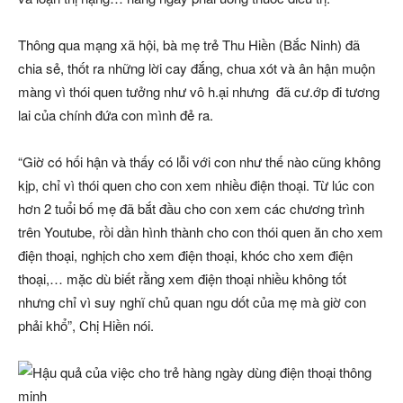
Thông qua mạng xã hội, bà mẹ trẻ Thu Hiền (Bắc Ninh) đã
chia sẻ, thốt ra những lời cay đắng, chua xót và ân hận muộn
màng vì thói quen tưởng như vô h.ại nhưng đã cư.ớp đi tương
lai của chính đứa con mình đẻ ra.
“Giờ có hối hận và thấy có lỗi với con như thế nào cũng không
kịp, chỉ vì thói quen cho con xem nhiều điện thoại. Từ lúc con
hơn 2 tuổi bố mẹ đã bắt đầu cho con xem các chương trình
trên Youtube, rồi dần hình thành cho con thói quen ăn cho xem
điện thoại, nghịch cho xem điện thoại, khóc cho xem điện
thoại,… mặc dù biết rằng xem điện thoại nhiều không tốt
nhưng chỉ vì suy nghĩ chủ quan ngu dốt của mẹ mà giờ con
phải khổ”, Chị Hiền nói.