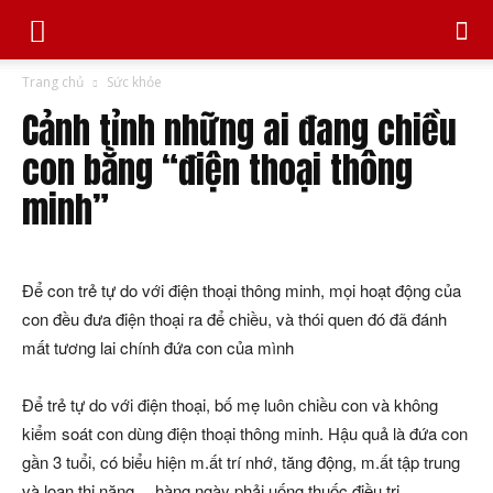
Trang chủ
Sức khỏe
Cảnh tỉnh những ai đang chiều
con bằng “điện thoại thông
minh”
Để con trẻ tự do với điện thoại thông minh, mọi hoạt động của
con đều đưa điện thoại ra để chiều, và thói quen đó đã đánh
mất tương lai chính đứa con của mình
Để trẻ tự do với điện thoại, bố mẹ luôn chiều con và không
kiểm soát con dùng điện thoại thông minh. Hậu quả là đứa con
gần 3 tuổi, có biểu hiện m.ất trí nhớ, tăng động, m.ất tập trung
và loạn thị nặng… hàng ngày phải uống thuốc điều trị.