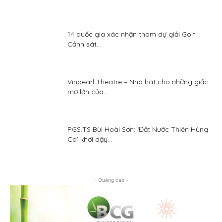
14 quốc gia xác nhận tham dự giải Golf
Cảnh sát...
Vinpearl Theatre – Nhà hát cho những giấc
mơ lớn của...
PGS.TS Bùi Hoài Sơn: ‘Đất Nước Thiên Hùng
Ca’ khơi dậy...
- Quảng cáo -