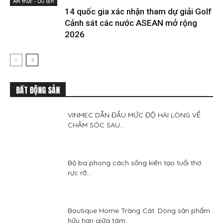
Ẩm thực - Du lịch
14 quốc gia xác nhận tham dự giải Golf
Cảnh sát các nước ASEAN mở rộng
2026
BẤT ĐỘNG SẢN
VINMEC DẪN ĐẦU MỨC ĐỘ HÀI LÒNG VỀ
CHĂM SÓC SAU...
Bộ ba phong cách sống kiến tạo tuổi thơ
rực rỡ...
Boutique Home Tràng Cát: Dòng sản phẩm
hữu hạn giữa tâm...