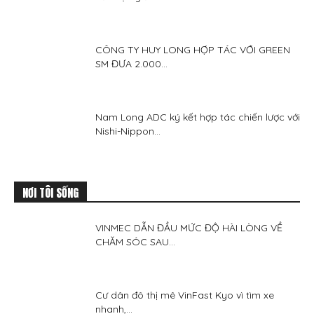
CÔNG TY HUY LONG HỢP TÁC VỚI GREEN
SM ĐƯA 2.000...
Nam Long ADC ký kết hợp tác chiến lược với
Nishi-Nippon...
NƠI TÔI SỐNG
VINMEC DẪN ĐẦU MỨC ĐỘ HÀI LÒNG VỀ
CHĂM SÓC SAU...
Cư dân đô thị mê VinFast Kyo vì tìm xe
nhanh,...