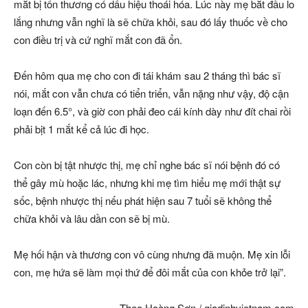
mắt bị tổn thương có dấu hiệu thoái hóa. Lúc này mẹ bắt đầu lo
lắng nhưng vẫn nghĩ là sẽ chữa khỏi, sau đó lấy thuốc về cho
con điều trị và cứ nghĩ mắt con đã ổn.
Đến hôm qua mẹ cho con đi tái khám sau 2 tháng thì bác sĩ
nói, mắt con vẫn chưa có tiển triển, vẫn nặng như vậy, độ cận
loạn đến 6.5°, và giờ con phải đeo cái kính dày như đít chai rồi
phải bịt 1 mắt kể cả lúc đi học.
Con còn bị tật nhược thị, mẹ chỉ nghe bác sĩ nói bệnh đó có
thể gây mù hoặc lác, nhưng khi mẹ tìm hiểu mẹ mới thật sự
sốc, bệnh nhược thị nếu phát hiện sau 7 tuổi sẽ không thể
chữa khỏi và lâu dần con sẽ bị mù.
Mẹ hối hận và thương con vô cùng nhưng đã muộn. Mẹ xin lỗi
con, mẹ hứa sẽ làm mọi thứ để đôi mắt của con khỏe trở lại”.
Theo Hoàng Sơn / giadinhvietnam.com