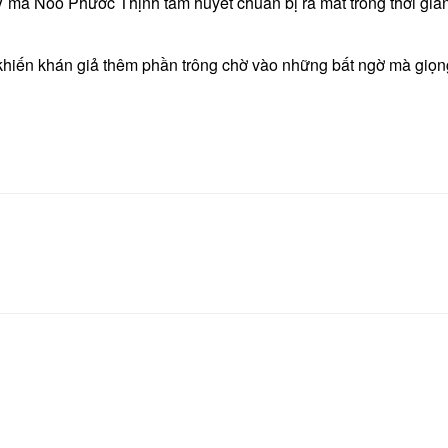
mà Noo Phước Thịnh tâm huyết chuẩn bị ra mắt trong thời gian
 khiến khán giả thêm phần trông chờ vào những bất ngờ mà giọ