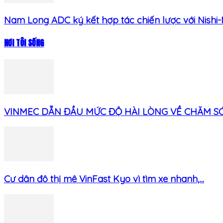
Nam Long ADC ký kết hợp tác chiến lược với Nishi-N
NƠI TÔI SỐNG
VINMEC DẪN ĐẦU MỨC ĐỘ HÀI LÒNG VỀ CHĂM SÓC
Cư dân đô thị mê VinFast Kyo vì tìm xe nhanh,...