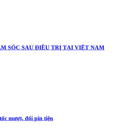
 SÓC SAU ĐIỀU TRỊ TẠI VIỆT NAM
ốc mượt, đổi pin tiện