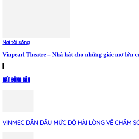
Nơi tôi sống
Vinpearl Theatre – Nhà hát cho những giấc mơ lớn c
BẤT ĐỘNG SẢN
VINMEC DẪN ĐẦU MỨC ĐỘ HÀI LÒNG VỀ CHĂM SÓC