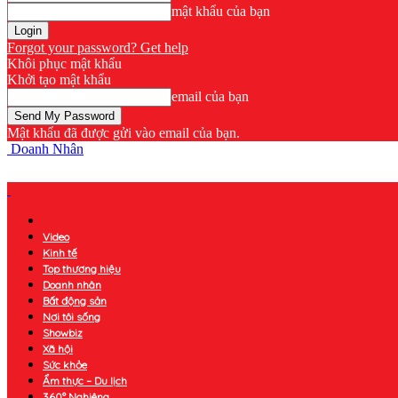
mật khẩu của bạn
Forgot your password? Get help
Khôi phục mật khẩu
Khởi tạo mật khẩu
email của bạn
Mật khẩu đã được gửi vào email của bạn.
Doanh Nhân
Video
Kinh tế
Top thương hiệu
Doanh nhân
Bất động sản
Nơi tôi sống
Showbiz
Xã hội
Sức khỏe
Ẩm thực – Du lịch
360° Nghiêng