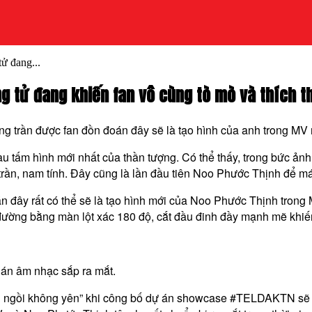
ử đang...
ng tử đang khiến fan vô cùng tò mò và thích t
ng trần được fan đồn đoán đây sẽ là tạo hình của anh trong 
ấm hình mới nhất của thần tượng. Có thể thấy, trong bức ảnh, 
rần, nam tính. Đây cũng là lần đầu tiên Noo Phước Thịnh để mái 
án đây rất có thể sẽ là tạo hình mới của Noo Phước Thịnh tro
ường bằng màn lột xác 180 độ, cắt đầu đinh đầy mạnh mẽ khi
án âm nhạc sắp ra mắt.
 ngồi không yên” khi công bố dự án showcase #TELDAKTN sẽ di