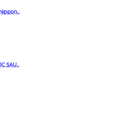
ippon...
 SAU...