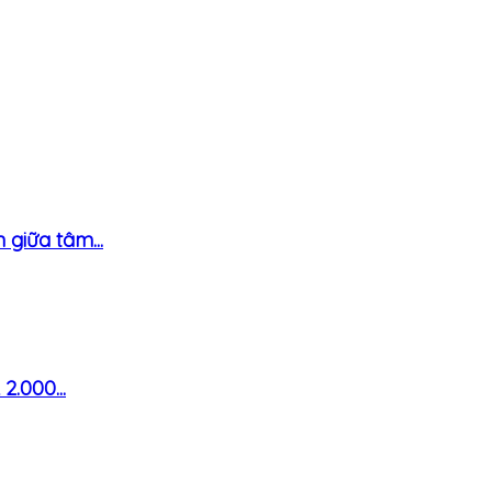
giữa tâm...
000...