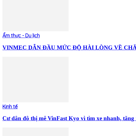
Ẩm thực - Du lịch
VINMEC DẪN ĐẦU MỨC ĐỘ HÀI LÒNG VỀ CHĂM
Kinh tế
Cư dân đô thị mê VinFast Kyo vì tìm xe nhanh, tăng t