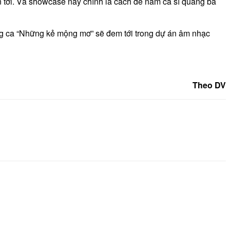
 tới. Và showcase này chính là cách để nam ca sĩ quảng bá
ng ca “Những kẻ mộng mơ” sẽ đem tới trong dự án âm nhạc
Theo DV