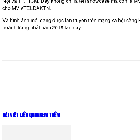
Nội và TP. HCM. Đây không chỉ là tên showcase mà còn là MV 
cho MV #TELDAKTN.
Và hình ảnh mới đang được lan truyền trên mạng xã hội càng
hoành tráng nhất năm 2018 lần này.
Share
BÀI VIẾT LIÊN QUAN
XEM THÊM