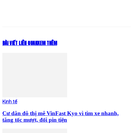
BÀI VIẾT LIÊN QUAN
XEM THÊM
Kinh tế
Cư dân đô thị mê VinFast Kyo vì tìm xe nhanh,
tăng tốc mượt, đổi pin tiện