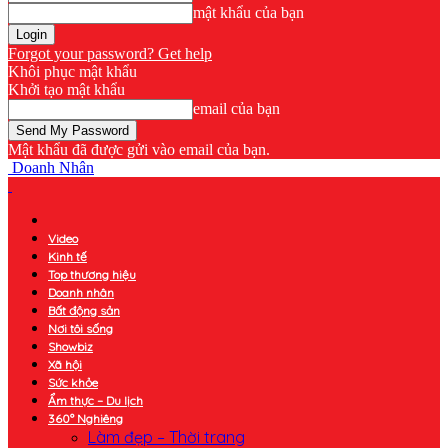
mật khẩu của bạn
Forgot your password? Get help
Khôi phục mật khẩu
Khởi tạo mật khẩu
email của bạn
Mật khẩu đã được gửi vào email của bạn.
Doanh Nhân
Video
Kinh tế
Top thương hiệu
Doanh nhân
Bất động sản
Nơi tôi sống
Showbiz
Xã hội
Sức khỏe
Ẩm thực – Du lịch
360° Nghiêng
Làm đẹp – Thời trang