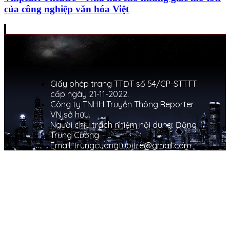
của công nghiệp văn hóa Việt
Giấy phép trang TTĐT số 54/GP-STTTT
cấp ngày 21-11-2022.
Công ty TNHH Truyền Thông Reporter
VN sở hữu.
Người chịu trách nhiệm nội dung: Đặng
Trung Cường
Email: trungcuongtuoitre@gmail.com