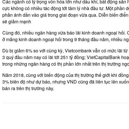
Các ngành có tỷ trọng vốn hóa lớn như dầu khí, bất động sản
cực không có nhiều tác động tới tâm lý nhà đầu tư. Một phần 
phản ánh dần vào giá trong giai đoạn vừa qua. Diễn biến điển
sẽ giảm mạnh
Cùng đó, nhiều ngân hàng vừa báo lãi kinh doanh ngoại hối. 
ở mảng kinh doanh ngoại hối trong 9 tháng đầu năm, nhiều ng
Dù bị giảm 6% so với cùng kỳ, Vietcombank vẫn có mức lãi từ k
3 quý đầu năm nay có lãi tới 251 tỷ đồng; VietCapitalBank hoạt
trong những ngân hàng có thị phần lớn nhất trên thị trường ngo
Năm 2018, cùng với biến động của thị trường thế giới khi đồng
3% biên độ như dự báo, nhưng VND cũng đã liên tục lên xuống 
bán ra trên thị trường này.
Share