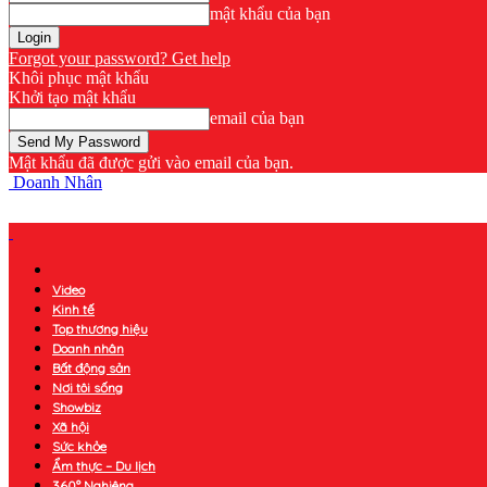
mật khẩu của bạn
Forgot your password? Get help
Khôi phục mật khẩu
Khởi tạo mật khẩu
email của bạn
Mật khẩu đã được gửi vào email của bạn.
Doanh Nhân
Video
Kinh tế
Top thương hiệu
Doanh nhân
Bất động sản
Nơi tôi sống
Showbiz
Xã hội
Sức khỏe
Ẩm thực – Du lịch
360° Nghiêng