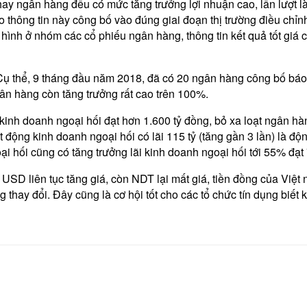
 hay ngân hàng đều có mức tăng trưởng lợi nhuận cao, lần lượt
do thông tin này công bố vào đúng giai đoạn thị trường điều ch
 hình ở nhóm các cổ phiếu ngân hàng, thông tin kết quả tốt gi
Cụ thể, 9 tháng đầu năm 2018, đã có 20 ngân hàng công bố báo 
ân hàng còn tăng trưởng rất cao trên 100%.
inh doanh ngoại hối đạt hơn 1.600 tỷ đồng, bỏ xa loạt ngân hàn
 động kinh doanh ngoại hối có lãi 115 tỷ (tăng gần 3 lần) là độ
ại hối cũng có tăng trưởng lãi kinh doanh ngoại hối tới 55% đạt
 USD liên tục tăng giá, còn NDT lại mất giá, tiền đồng của Việt
thay đổi. Đây cũng là cơ hội tốt cho các tổ chức tín dụng biết