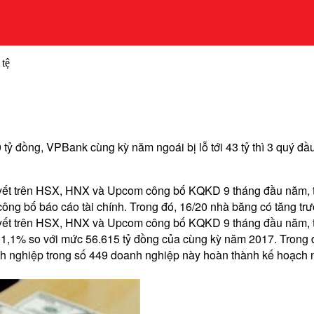
 tệ
ỷ đồng, VPBank cùng kỳ năm ngoái bị lỗ tới 43 tỷ thì 3 quý đầu 
yết trên HSX, HNX và Upcom công bố KQKD 9 tháng đầu năm, tr
 công bố báo cáo tài chính. Trong đó, 16/20 nhà băng có tăng t
 yết trên HSX, HNX và Upcom công bố KQKD 9 tháng đầu năm, t
31,1% so với mức 56.615 tỷ đồng của cùng kỳ năm 2017. Trong đ
nghiệp trong số 449 doanh nghiệp này hoàn thành kế hoạch 