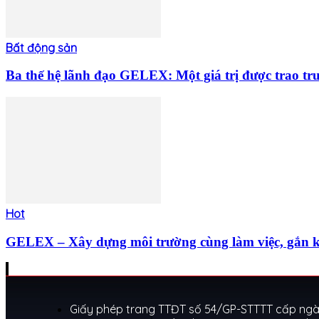
Bất động sản
Ba thế hệ lãnh đạo GELEX: Một giá trị được trao tr
Hot
GELEX – Xây dựng môi trường cùng làm việc, gắn kế
Giấy phép trang TTĐT số 54/GP-STTTT cấp ngày