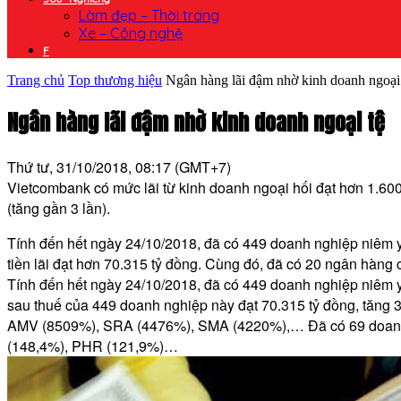
Làm đẹp – Thời trang
Xe – Công nghệ
F
Trang chủ
Top thương hiệu
Ngân hàng lãi đậm nhờ kinh doanh ngoại
Ngân hàng lãi đậm nhờ kinh doanh ngoại tệ
Thứ tư, 31/10/2018, 08:17 (GMT+7)
Vietcombank có mức lãi từ kinh doanh ngoại hối đạt hơn 1.600 t
(tăng gần 3 lần).
Tính đến hết ngày 24/10/2018, đã có 449 doanh nghiệp niêm 
tiền lãi đạt hơn 70.315 tỷ đồng. Cùng đó, đã có 20 ngân hàng
Tính đến hết ngày 24/10/2018, đã có 449 doanh nghiệp niêm
sau thuế của 449 doanh nghiệp này đạt 70.315 tỷ đồng, tăng 
AMV (8509%), SRA (4476%), SMA (4220%),… Đã có 69 doanh 
(148,4%), PHR (121,9%)…