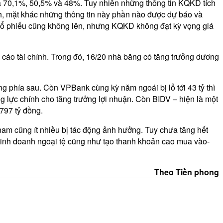
 là 70,1%, 50,5% và 48%. Tuy nhiên những thông tin KQKD tích
ỉnh, mặt khác những thông tin này phần nào được dự báo và
á cổ phiếu cũng không lên, nhưng KQKD không đạt kỳ vọng giá
cáo tài chính. Trong đó, 16/20 nhà băng có tăng trưởng dương
g phía sau. Còn VPBank cùng kỳ năm ngoái bị lỗ tới 43 tỷ thì
ng lực chính cho tăng trưởng lợi nhuận. Còn BIDV – hiện là một
 797 tỷ đồng.
 nam cũng ít nhiều bị tác động ảnh hưởng. Tuy chưa tăng hết
 kinh doanh ngoại tệ cũng như tạo thanh khoản cao mua vào-
Theo Tiền phong