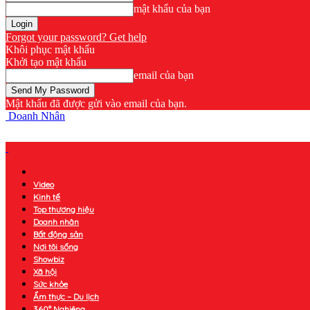
mật khẩu của bạn
Forgot your password? Get help
Khôi phục mật khẩu
Khởi tạo mật khẩu
email của bạn
Mật khẩu đã được gửi vào email của bạn.
Doanh Nhân
Video
Kinh tế
Top thương hiệu
Doanh nhân
Bất động sản
Nơi tôi sống
Showbiz
Xã hội
Sức khỏe
Ẩm thực – Du lịch
360° Nghiêng