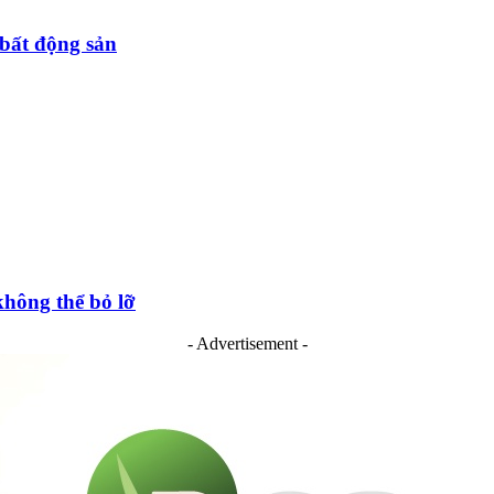
bất động sản
hông thể bỏ lỡ
- Advertisement -