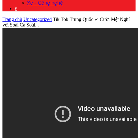
Xe – Công nghệ
F
Trang chủ
Uncategorized
Tik Tok Trung Quốc ✓ Cười Mệt Nghỉ
với Soái Ca Soái...