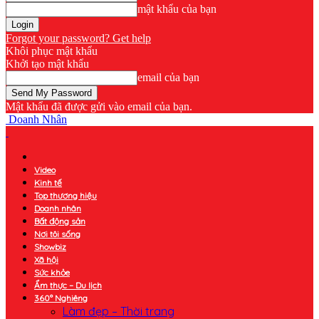
mật khẩu của bạn
Forgot your password? Get help
Khôi phục mật khẩu
Khởi tạo mật khẩu
email của bạn
Mật khẩu đã được gửi vào email của bạn.
Doanh Nhân
Video
Kinh tế
Top thương hiệu
Doanh nhân
Bất động sản
Nơi tôi sống
Showbiz
Xã hội
Sức khỏe
Ẩm thực – Du lịch
360° Nghiêng
Làm đẹp – Thời trang