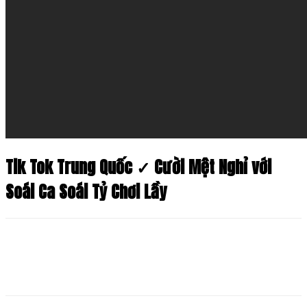
Tik Tok Trung Quốc ✓ Cười Mệt Nghỉ với
Soái Ca Soái Tỷ Chơi Lầy