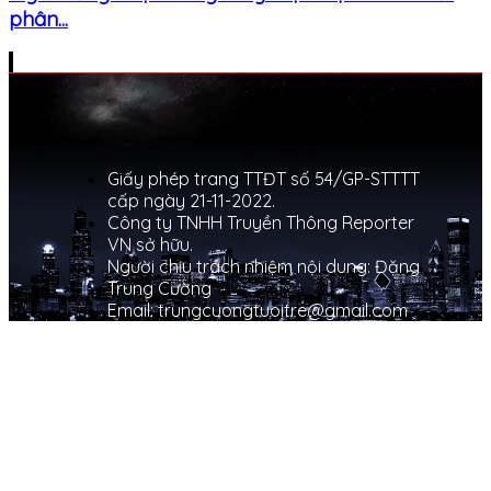
phân...
Giấy phép trang TTĐT số 54/GP-STTTT
cấp ngày 21-11-2022.
Công ty TNHH Truyền Thông Reporter
VN sở hữu.
Người chịu trách nhiệm nội dung: Đặng
Trung Cường
Email: trungcuongtuoitre@gmail.com