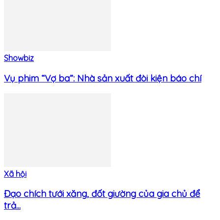
Showbiz
Vụ phim “Vợ ba”: Nhà sản xuất đòi kiện báo chí
Xã hội
Đạo chích tưới xăng, đốt giường của gia chủ để
trả...