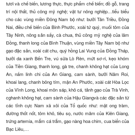
tươi và chế biến, lương thực, thực phẩm chế biến; đồ gỗ, trang
trí nội thất, thủ công mỹ nghệ; vật tư nông nghiệp…tiểu biểu
cho các vùng miền Đông Nam bộ như: bưởi Tân Triều, Đồng
Nai, điều chế biến của Binh Phước, xoài tứ quý, muối tôm của
Tây Ninh, nông sản sấy, cà chua, thủ công mỹ nghệ của lâm
Đồng, thanh long của Bình Thuận, vùng miền Tây Nam bộ như
gạo đặc sản, xoài cát chu, quý hồng Lai Vung của Đồng Tháp,
bưởi da xanh Bến Tre, vú sữa Lò Rèn, mứt sơ-ri, kẹo khóm
của Tiền Giang, thanh long, gà tre, chanh không hạt của Long
An, nấm linh chi của An Giang, cam sành, bưởi Năm Roi,
khoai lang, chanh bông tím, mận An Phước, xoài cát Hòa Lọc
của Vĩnh Long, khoai môn sáp, khô cá, tảnh gạo của Trà Vinh,
cghanh không hạt, cam sành của Hậu Giangvà các đặc sản từ
các tỉnh cực Nam xã xôi của Tổ quốc như: mật ong tràm,
đường thốt nốt, tôm khô, tiêu sọ, nước măm của Kiên Giang,
trứng artemia, mắm cá trắm, gạo nàng hoa chim, cua biển của
Bạc Liêu,…