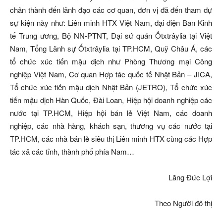
chân thành đến lãnh đạo các cơ quan, đơn vị đã đến tham dự
sự kiện này như: Liên minh HTX Việt Nam, đại diện Ban Kinh
tế Trung ương, Bộ NN-PTNT, Đại sứ quán Ốtxtrâylia tại Việt
Nam, Tổng Lãnh sự Ốtxtrâylia tại TP.HCM, Quỹ Châu Á, các
tổ chức xúc tiến mậu dịch như Phòng Thương mại Công
nghiệp Việt Nam, Cơ quan Hợp tác quốc tế Nhật Bản – JICA,
Tổ chức xúc tiến mậu dịch Nhật Bản (JETRO), Tổ chức xúc
tiến mậu dịch Hàn Quốc, Đài Loan, Hiệp hội doanh nghiệp các
nước tại TP.HCM, Hiệp hội bán lẻ Việt Nam, các doanh
nghiệp, các nhà hàng, khách sạn, thương vụ các nước tại
TP.HCM, các nhà bán lẻ siêu thị Liên minh HTX cùng các Hợp
tác xã các tỉnh, thành phố phía Nam…
Lăng Đức Lợi
Theo Người đô thị