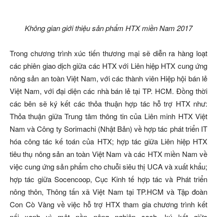
Không gian giới thiệu sản phẩm HTX miền Nam 2017
Trong chương trình xúc tiến thương mại sẽ diễn ra hàng loạt
các phiên giao dịch giữa các HTX với Liên hiệp HTX cung ứng
nông sản an toàn Việt Nam, với các thành viên Hiệp hội bán lẻ
Việt Nam, với đại diện các nhà bán lẻ tại TP. HCM. Đồng thời
các bên sẽ ký kết các thỏa thuận hợp tác hỗ trợ HTX như:
Thỏa thuận giữa Trung tâm thông tin của Liên minh HTX Việt
Nam và Công ty Sorimachi (Nhật Bản) về hợp tác phát triển IT
hóa công tác kế toán của HTX; hợp tác giữa Liên hiệp HTX
tiêu thụ nông sản an toàn Việt Nam và các HTX miền Nam về
việc cung ứng sản phẩm cho chuỗi siêu thị UCA và xuất khẩu;
hợp tác giữa Socencoop, Cục Kinh tế hợp tác và Phát triển
nông thôn, Thông tấn xã Việt Nam tại TP.HCM và Tập đoàn
Con Cò Vàng về việc hỗ trợ HTX tham gia chương trình kết
nối xanh vì một nền nông nghiệp sạch, ký kết giữa