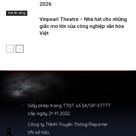
2026
Nơi tôi sống
Vinpearl Theatre – Nhà hát cho những
giấc mơ lớn của công nghiệp văn hóa
Việt
Giấy phép trang TTĐT số 54/GP-STTTT
cấp ngày 21-11-2022.
Công ty TNHH Truyền Thông Reporter
VN sở hữu.