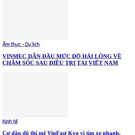
Ẩm thực - Du lịch
VINMEC DẪN ĐẦU MỨC ĐỘ HÀI LÒNG VỀ
CHĂM SÓC SAU ĐIỀU TRỊ TẠI VIỆT NAM
Kinh tế
Cư dân đô thị mê VinFast Kyo vì tìm xe nhanh,