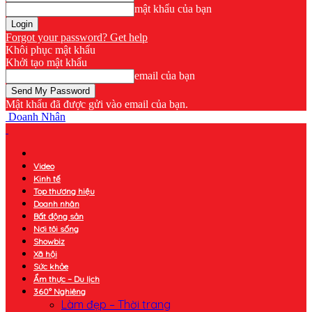
mật khẩu của bạn
Forgot your password? Get help
Khôi phục mật khẩu
Khởi tạo mật khẩu
email của bạn
Mật khẩu đã được gửi vào email của bạn.
Doanh Nhân
Video
Kinh tế
Top thương hiệu
Doanh nhân
Bất động sản
Nơi tôi sống
Showbiz
Xã hội
Sức khỏe
Ẩm thực – Du lịch
360° Nghiêng
Làm đẹp – Thời trang