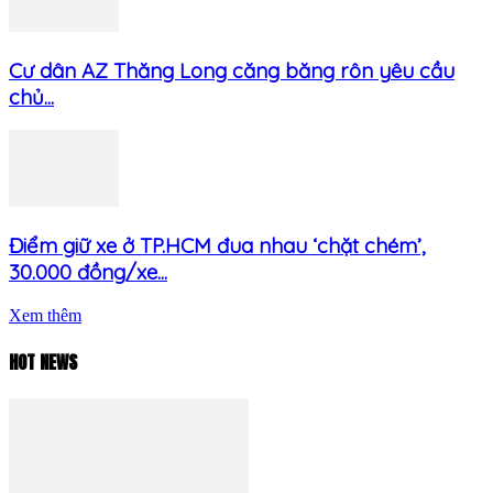
Cư dân AZ Thăng Long căng băng rôn yêu cầu
chủ...
Điểm giữ xe ở TP.HCM đua nhau ‘chặt chém’,
30.000 đồng/xe...
Xem thêm
HOT NEWS