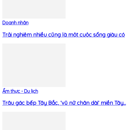
Doanh nhân
Trải nghiệm nhiều cũng là một cuộc sống giàu có
Ẩm thực - Du lịch
Trâu gác bếp Tây Bắc, ‘vũ nữ chân dài’ miền Tây...