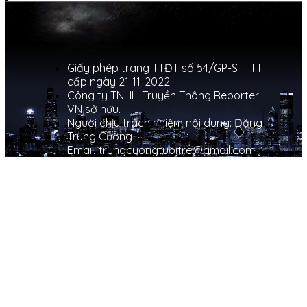
Giấy phép trang TTĐT số 54/GP-STTTT
cấp ngày 21-11-2022.
Công ty TNHH Truyền Thông Reporter
VN sở hữu.
Người chịu trách nhiệm nội dung: Đặng
Trung Cường
Email: trungcuongtuoitre@gmail.com