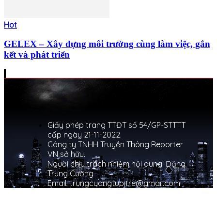
Hot
GELEX – Xây dựng môi trường cùng làm việc, gắn
kết và phát triển
Giấy phép trang TTĐT số 54/GP-STTTT
cấp ngày 21-11-2022.
Công ty TNHH Truyền Thông Reporter
VN sở hữu.
Người chịu trách nhiệm nội dung: Đặng
Trung Cường
Email: trungcuongtuoitre@gmail.com