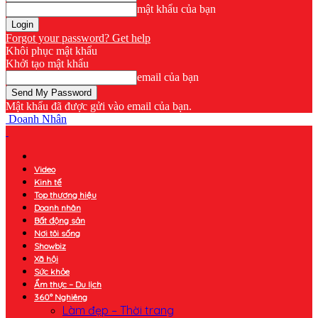
mật khẩu của bạn
Forgot your password? Get help
Khôi phục mật khẩu
Khởi tạo mật khẩu
email của bạn
Mật khẩu đã được gửi vào email của bạn.
Doanh Nhân
Video
Kinh tế
Top thương hiệu
Doanh nhân
Bất động sản
Nơi tôi sống
Showbiz
Xã hội
Sức khỏe
Ẩm thực – Du lịch
360° Nghiêng
Làm đẹp – Thời trang