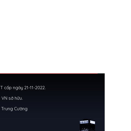
 cấp ngày 21-11-2022.
 VN sở hữu.
g Trung Cường