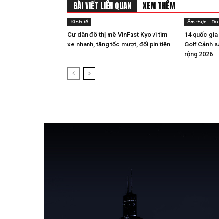
BÀI VIẾT LIÊN QUAN
XEM THÊM
Kinh tế
Ẩm thực - Du 
Cư dân đô thị mê VinFast Kyo vì tìm
14 quốc gia
xe nhanh, tăng tốc mượt, đổi pin tiện
Golf Cảnh 
rộng 2026