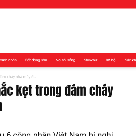
oanh nhân
Bất động sản
Nơi tôi sống
Showbiz
Xã hội
Sức k
đám cháy nhà máy ở...
mắc kẹt trong đám cháy
n
u 6 công nhân Việt Nam bị nghi