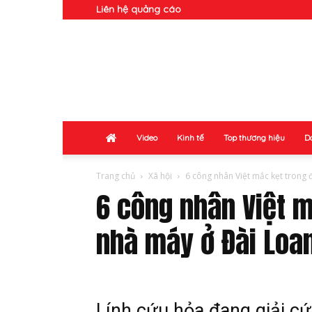
Liên hệ quảng cáo
Doanh
Nhân
Video
Kinh tế
Top thương hiệu
D
Trang chủ
Xã hội
6 công nhân Việt mắc kẹt trong 
6 công nhân Việt 
nhà máy ở Đài Loa
Lính cứu hỏa đang giải cứ