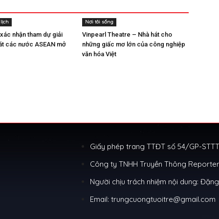
lịch
Nơi tôi sống
 xác nhận tham dự giải
Vinpearl Theatre – Nhà hát cho
sát các nước ASEAN mở
những giấc mơ lớn của công nghiệp
văn hóa Việt
Giấy phép trang TTĐT số 54/GP-STTTT
Công ty TNHH Truyền Thông Reporter
Người chịu trách nhiệm nội dung: Đặn
Email: trungcuongtuoitre@gmail.com