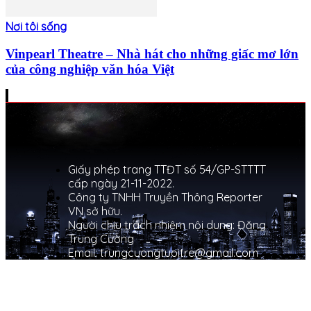
Nơi tôi sống
Vinpearl Theatre – Nhà hát cho những giấc mơ lớn
của công nghiệp văn hóa Việt
Giấy phép trang TTĐT số 54/GP-STTTT
cấp ngày 21-11-2022.
Công ty TNHH Truyền Thông Reporter
VN sở hữu.
Người chịu trách nhiệm nội dung: Đặng
Trung Cường
Email: trungcuongtuoitre@gmail.com