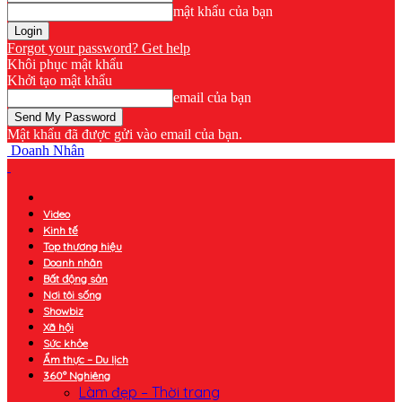
mật khẩu của bạn
Forgot your password? Get help
Khôi phục mật khẩu
Khởi tạo mật khẩu
email của bạn
Mật khẩu đã được gửi vào email của bạn.
Doanh Nhân
Video
Kinh tế
Top thương hiệu
Doanh nhân
Bất động sản
Nơi tôi sống
Showbiz
Xã hội
Sức khỏe
Ẩm thực – Du lịch
360° Nghiêng
Làm đẹp – Thời trang