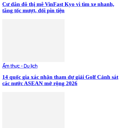
Cư dân đô thị mê VinFast Kyo vì tìm xe nhanh,
tăng tốc mượt, đổi pin tiện
Ẩm thực - Du lịch
14 quốc gia xác nhận tham dự giải Golf Cảnh sát
các nước ASEAN mở rộng 2026