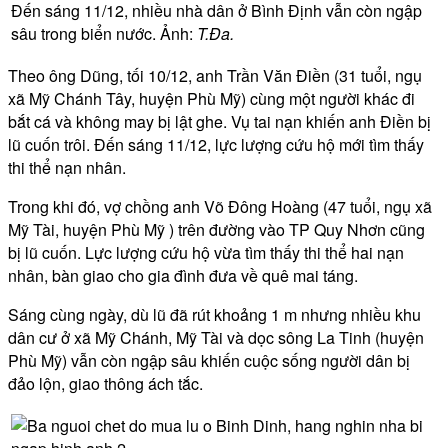
Đến sáng 11/12, nhiều nhà dân ở Bình Định vẫn còn ngập
sâu trong biển nước. Ảnh:
T.Đa.
Theo ông Dũng, tối 10/12, anh Trần Văn Điền (31 tuổi, ngụ
xã Mỹ Chánh Tây, huyện Phù Mỹ) cùng một người khác đi
bắt cá và không may bị lật ghe. Vụ tai nạn khiến anh Điền bị
lũ cuốn trôi. Đến sáng 11/12, lực lượng cứu hộ mới tìm thấy
thi thể nạn nhân.
Trong khi đó, vợ chồng anh Võ Đông Hoàng (47 tuổi, ngụ xã
Mỹ Tài, huyện Phù Mỹ ) trên đường vào TP Quy Nhơn cũng
bị lũ cuốn. Lực lượng cứu hộ vừa tìm thấy thi thể hai nạn
nhân, bàn giao cho gia đình đưa về quê mai táng.
Sáng cùng ngày, dù lũ đã rút khoảng 1 m nhưng nhiều khu
dân cư ở xã Mỹ Chánh, Mỹ Tài và dọc sông La Tinh (huyện
Phù Mỹ) vẫn còn ngập sâu khiến cuộc sống người dân bị
đảo lộn, giao thông ách tắc.