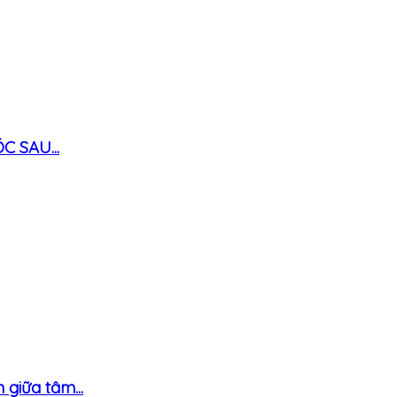
 SAU...
giữa tâm...