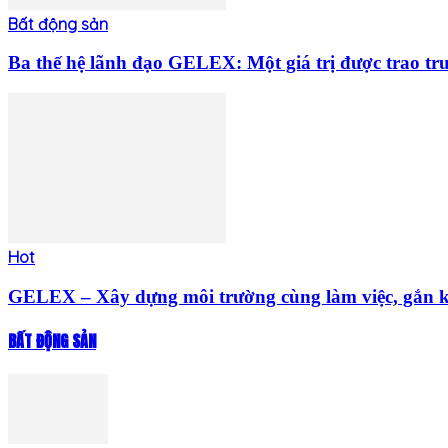
Bất động sản
Ba thế hệ lãnh đạo GELEX: Một giá trị được trao tr
Hot
GELEX – Xây dựng môi trường cùng làm việc, gắn kế
BẤT ĐỘNG SẢN