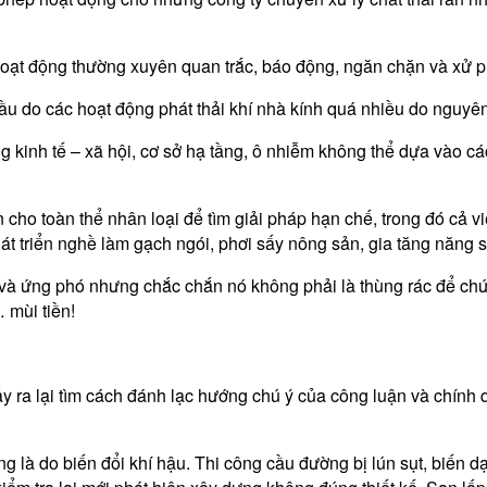
oạt động thường xuyên quan trắc, báo động, ngăn chặn và xử ph
cầu do các hoạt động phát thải khí nhà kính quá nhiều do nguyê
g kinh tế – xã hội, cơ sở hạ tầng, ô nhiễm không thể dựa vào 
 cho toàn thể nhân loại để tìm giải pháp hạn chế, trong đó cả vi
hát triển nghề làm gạch ngói, phơi sấy nông sản, gia tăng năng
 và ứng phó nhưng chắc chắn nó không phải là thùng rác để chứa
… mùi tiền!
y ra lại tìm cách đánh lạc hướng chú ý của công luận và chính 
cũng là do biến đổi khí hậu. Thi công cầu đường bị lún sụt, biế