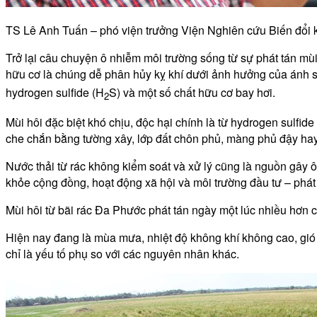
TS Lê Anh Tuấn – phó viện trưởng Viện Nghiên cứu Biến đổi
Trở lại câu chuyện ô nhiễm môi trường sống từ sự phát tán mùi 
hữu cơ là chúng dễ phân hủy kỵ khí dưới ảnh hưởng của ánh sán
hydrogen sulfide (H
S) và một số chất hữu cơ bay hơi.
2
Mùi hôi đặc biệt khó chịu, độc hại chính là từ hydrogen sulfid
che chắn bằng tường xây, lớp đất chôn phủ, màng phủ đậy ha
Nước thải từ rác không kiểm soát và xử lý cũng là nguồn gâ
khỏe cộng đồng, hoạt động xã hội và môi trường đầu tư – phát 
Mùi hôi từ bãi rác Đa Phước phát tán ngày một lúc nhiều hơn ch
Hiện nay đang là mùa mưa, nhiệt độ không khí không cao, gió 
chỉ là yếu tố phụ so với các nguyên nhân khác.