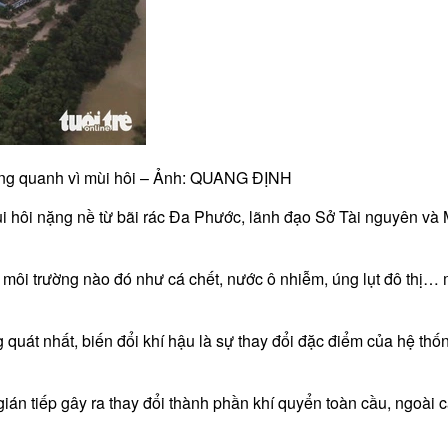
xung quanh vì mùi hôi – Ảnh: QUANG ĐỊNH
ùi hôi nặng nề từ bãi rác Đa Phước, lãnh đạo Sở Tài nguyên v
ro môi trường nào đó như cá chết, nước ô nhiễm, úng lụt đô thị
g quát nhất, biến đổi khí hậu là sự thay đổi đặc điểm của hệ th
án tiếp gây ra thay đổi thành phần khí quyển toàn cầu, ngoài cá