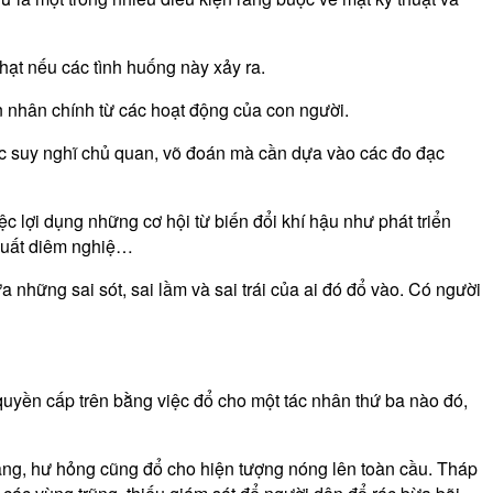
ạt nếu các tình huống này xảy ra.
n nhân chính từ các hoạt động của con người.
các suy nghĩ chủ quan, võ đoán mà cần dựa vào các đo đạc
ệc lợi dụng những cơ hội từ biến đổi khí hậu như phát triển
 suất diêm nghiệ…
 những sai sót, sai lầm và sai trái của ai đó đổ vào. Có người
quyền cấp trên bằng việc đổ cho một tác nhân thứ ba nào đó,
n dạng, hư hỏng cũng đổ cho hiện tượng nóng lên toàn cầu. Tháp