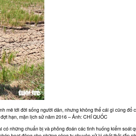
mạnh mẽ tới đời sống người dân, nhưng không thể cái gì cũng đổ
đợt hạn, mặn lịch sử năm 2016 – Ảnh: CHÍ QUỐC​
hải có những chuẩn bị và phỏng đoán các tình huống kiểm soát q
hép hoạt động cho những công ty chuyên xử lý chất thải rắn như