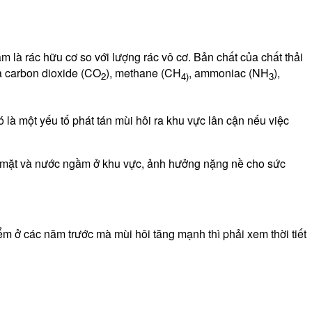
am là rác hữu cơ so với lượng rác vô cơ. Bản chất của chất thải
là carbon dioxide (CO
), methane (CH
, ammoniac (NH
),
2
4)
3
ó là một yếu tố phát tán mùi hôi ra khu vực lân cận nếu việc
c mặt và nước ngầm ở khu vực, ảnh hưởng nặng nề cho sức
m ở các năm trước mà mùi hôi tăng mạnh thì phải xem thời tiết