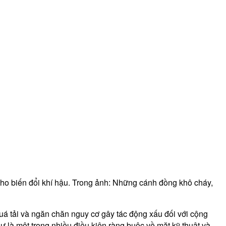
 cho biến đổi khí hậu. Trong ảnh: Những cánh đồng khô cháy,
uá tải và ngăn chăn nguy cơ gây tác động xấu đối với cộng
 là một trong nhiều điều kiện ràng buộc về mặt kỹ thuật và