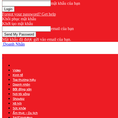
mật khẩu của bạn
Forgot your password? Get help
Khôi phục mật khẩu
Khởi tạo mật khẩu
email của bạn
Mật khẩu đã được gửi vào email của bạn.
Doanh Nhân
Video
Kinh tế
Top thương hiệu
Doanh nhân
Bất động sản
Nơi tôi sống
Showbiz
Xã hội
Sức khỏe
Ẩm thực – Du lịch
360° Nghiêng