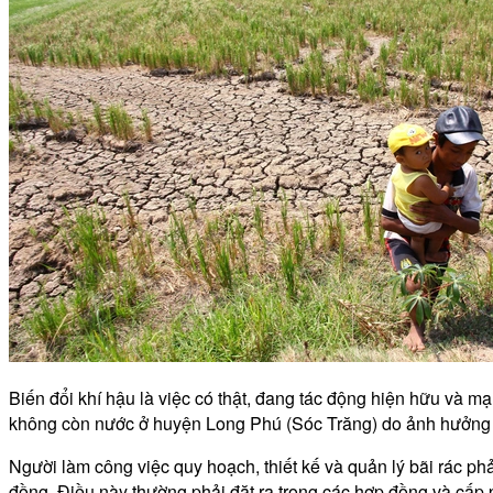
Biến đổi khí hậu là việc có thật, đang tác động hiện hữu và 
không còn nước ở huyện Long Phú (Sóc Trăng) do ảnh hưởng 
Người làm công việc quy hoạch, thiết kế và quản lý bãi rác p
đồng. Điều này thường phải đặt ra trong các hợp đồng và cấp p