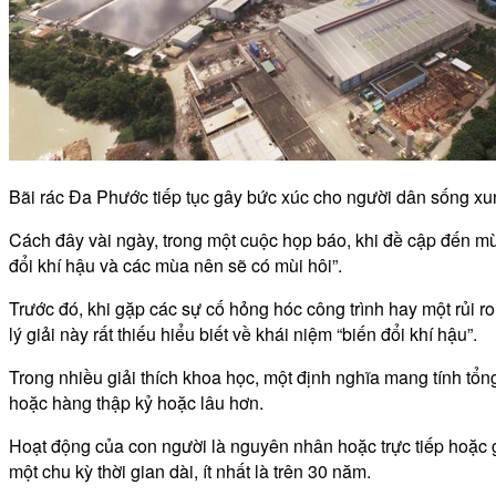
Bãi rác Đa Phước tiếp tục gây bức xúc cho người dân sống 
Cách đây vài ngày, trong một cuộc họp báo, khi đề cập đến m
đổi khí hậu và các mùa nên sẽ có mùi hôi”.
Trước đó, khi gặp các sự cố hỏng hóc công trình hay một rủi 
lý giải này rất thiếu hiểu biết về khái niệm “biến đổi khí hậu”.
Trong nhiều giải thích khoa học, một định nghĩa mang tính tổn
hoặc hàng thập kỷ hoặc lâu hơn.
Hoạt động của con người là nguyên nhân hoặc trực tiếp hoặc gi
một chu kỳ thời gian dài, ít nhất là trên 30 năm.