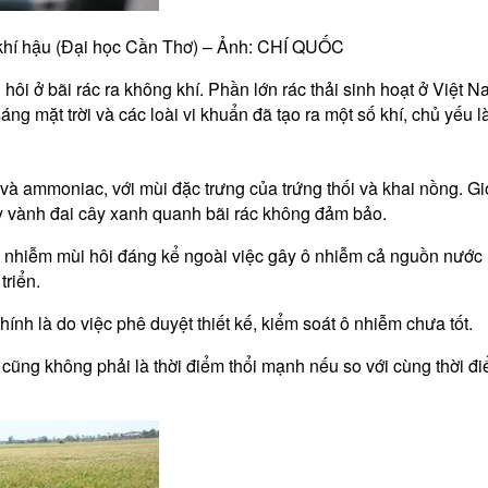
 khí hậu (Đại học Cần Thơ) – Ảnh: CHÍ QUỐC
hôi ở bãi rác ra không khí. Phần lớn rác thải sinh hoạt ở Việt N
g mặt trời và các loài vi khuẩn đã tạo ra một số khí, chủ yếu 
e và ammoniac, với mùi đặc trưng của trứng thối và khai nồng. Gi
y vành đai cây xanh quanh bãi rác không đảm bảo.
y ô nhiễm mùi hôi đáng kể ngoài việc gây ô nhiễm cả nguồn nướ
triển.
ính là do việc phê duyệt thiết kế, kiểm soát ô nhiễm chưa tốt.
cũng không phải là thời điểm thổi mạnh nếu so với cùng thời điể