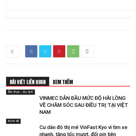
BÀI VIẾT LIÊN QUAN
XEM THÊM
Ẩm thực - Du lịch
VINMEC DẪN ĐẦU MỨC ĐỘ HÀI LÒNG
VỀ CHĂM SÓC SAU ĐIỀU TRỊ TẠI VIỆT
NAM
Kinh tế
Cư dân đô thị mê VinFast Kyo vì tìm xe
nhanh, tăng tốc mượt, đổi pin tiện