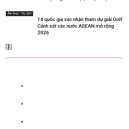
Ẩm thực - Du lịch
14 quốc gia xác nhận tham dự giải Golf
Cảnh sát các nước ASEAN mở rộng
2026
Giấy phép trang TTĐT số 54/GP-STTTT
cấp ngày 21-11-2022.
Công ty TNHH Truyền Thông Reporter
VN sở hữu.
Người chịu trách nhiệm nội dung: Đặng