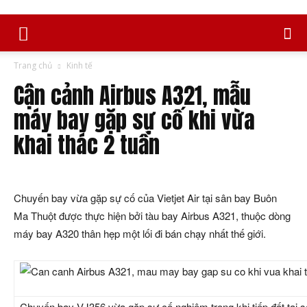
Trang chủ
Kinh tế
Cận cảnh Airbus A321, mẫu
máy bay gặp sự cố khi vừa
khai thác 2 tuần
Chuyến bay vừa gặp sự cố của Vietjet Air tại sân bay Buôn
Ma Thuột được thực hiện bởi tàu bay Airbus A321, thuộc dòng
máy bay A320 thân hẹp một lối đi bán chạy nhất thế giới.
Chuyến bay VJ356 vừa gặp sự cố nghiêm trọng khi tiếp đất tại 