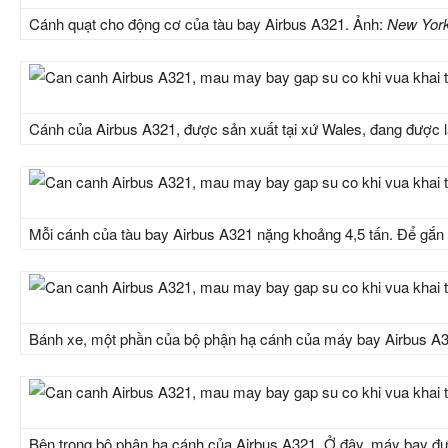
Cánh quạt cho động cơ của tàu bay Airbus A321. Ảnh:
New Yor
Cánh của Airbus A321, được sản xuất tại xứ Wales, đang được 
Mỗi cánh của tàu bay Airbus A321 nặng khoảng 4,5 tấn. Để gắn
Bánh xe, một phần của bộ phận hạ cánh của máy bay Airbus A
Bên trong bộ phận hạ cánh của Airbus A321. Ở đây, máy bay đượ