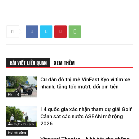
BÀI VIẾT LIÊN QUAN
XEM THÊM
Cư dân đô thị mê VinFast Kyo vì tìm xe
nhanh, tăng tốc mượt, đổi pin tiện
Kinh tế
14 quốc gia xác nhận tham dự giải Golf
Cảnh sát các nước ASEAN mở rộng
2026
Ẩm thực - Du lịch
Nơi tôi sống
Vinpearl Theatre – Nhà hát cho những