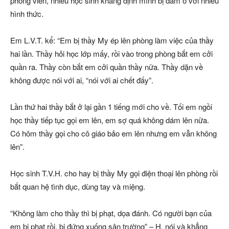
phóng viên, nhiều học sinh khẳng định mình bị dâm ô với nhiều
hình thức.
Em L.V.T. kể: “Em bị thầy My ép lên phòng làm việc của thầy
hai lần. Thầy hỏi học lớp mấy, rồi vào trong phòng bắt em cởi
quần ra. Thầy còn bắt em cởi quần thầy nữa. Thầy dặn về
không được nói với ai, “nói với ai chết đấy”.
Lần thứ hai thầy bắt ở lại gần 1 tiếng mới cho về. Tối em ngồi
học thầy tiếp tục gọi em lên, em sợ quá không dám lên nữa.
Có hôm thầy gọi cho cô giáo bảo em lên nhưng em vẫn không
lên”.
Học sinh T.V.H. cho hay bị thầy My gọi điện thoại lên phòng rồi
bắt quan hệ tình dục, dùng tay và miệng.
“Không làm cho thầy thì bị phạt, dọa đánh. Có người bạn của
em bị phạt rồi, bị đứng xuống sân trường” – H. nói và khẳng