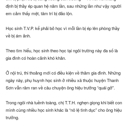
định bị thầy ép quan hệ năm lần, sau những lần như vậy người
em cảm thấy mệt, tâm trí bị đảo lộn.
Học sinh T.V.P. kể phải bỏ học vì mỗi lần bị ép lên phòng thầy
về bị ám ảnh.
Theo tìm hiểu, học sinh theo học tại ngôi trường này đa số là
gia đình có hoàn cảnh khó khăn.
Ở nội trú, thi thoảng mới có điều kiện về thăm gia đình. Những
ngày này, phụ huynh học sinh ở nhiều xã thuộc huyện Thanh
Sơn vẫn râm ran về câu chuyện ông hiệu trưởng “quái gở”.
Trong ngôi nhà tuềnh toàng, chị T.T.H. nghẹn giọng khi biết con
mình cùng nhiều học sinh khác là “nô lệ tình dục” cho ông hiệu
trưởng.