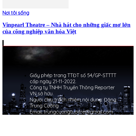
Nơi tôi sống
Vinpearl Theatre – Nhà hát cho những giấc mơ lớn
của công nghiệp văn hóa Việt
Giấy phép trang TTĐT số 54/GP-STTTT
cấp ngày 21-11-2022.
Công ty TNHH Truyền Thông Reporter
VN sở hữu.
Người chịu trách nhiệm nội dung: Đặng
Trung Cường
Email: trungcuongtuoitre@gmail.com