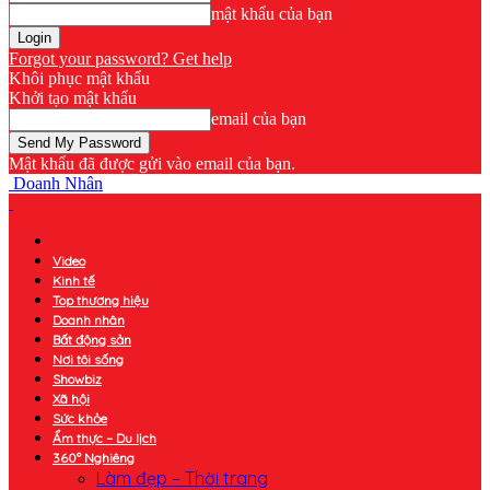
mật khẩu của bạn
Forgot your password? Get help
Khôi phục mật khẩu
Khởi tạo mật khẩu
email của bạn
Mật khẩu đã được gửi vào email của bạn.
Doanh Nhân
Video
Kinh tế
Top thương hiệu
Doanh nhân
Bất động sản
Nơi tôi sống
Showbiz
Xã hội
Sức khỏe
Ẩm thực – Du lịch
360° Nghiêng
Làm đẹp – Thời trang