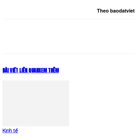
Theo baodatviet
BÀI VIẾT LIÊN QUAN
XEM THÊM
Kinh tế