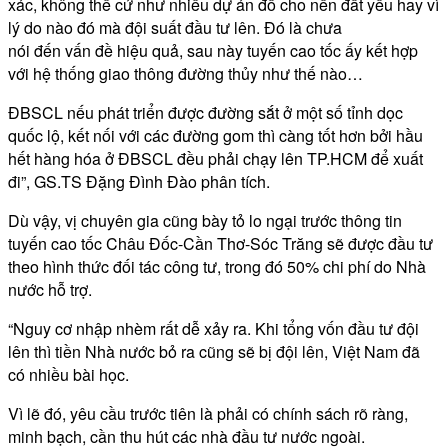
xác, không thể cứ như nhiều dự án đổ cho nền đất yếu hay vì
lý do nào đó mà đội suất đầu tư lên. Đó là chưa
nói đến vấn đề hiệu quả, sau này tuyến cao tốc ấy kết hợp
với hệ thống giao thông đường thủy như thế nào…
ĐBSCL nếu phát triển được đường sắt ở một số tỉnh dọc
quốc lộ, kết nối với các đường gom thì càng tốt hơn bởi hầu
hết hàng hóa ở ĐBSCL đều phải chạy lên TP.HCM để xuất
đi”, GS.TS Đặng Đình Đào phân tích.
Dù vậy, vị chuyên gia cũng bày tỏ lo ngại trước thông tin
tuyến cao tốc Châu Đốc-Cần Thơ-Sóc Trăng sẽ được đầu tư
theo hình thức đối tác công tư, trong đó 50% chi phí do Nhà
nước hỗ trợ.
“Nguy cơ nhập nhèm rất dễ xảy ra. Khi tổng vốn đầu tư đội
lên thì tiền Nhà nước bỏ ra cũng sẽ bị đội lên, Việt Nam đã
có nhiều bài học.
Vì lẽ đó, yêu cầu trước tiên là phải có chính sách rõ ràng,
minh bạch, cần thu hút các nhà đầu tư nước ngoài.