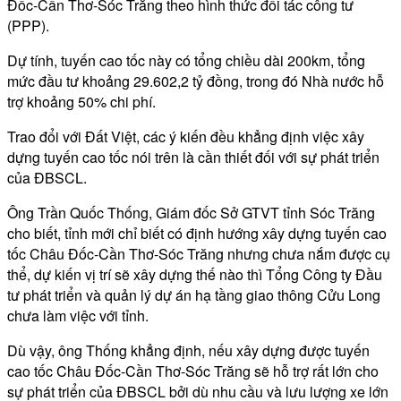
Đốc-Cần Thơ-Sóc Trăng theo hình thức đối tác công tư
(PPP).
Dự tính, tuyến cao tốc này có tổng chiều dài 200km, tổng
mức đầu tư khoảng 29.602,2 tỷ đồng, trong đó Nhà nước hỗ
trợ khoảng 50% chi phí.
Trao đổi với Đất Việt, các ý kiến đều khẳng định việc xây
dựng tuyến cao tốc nói trên là cần thiết đối với sự phát triển
của ĐBSCL.
Ông Trần Quốc Thống, Giám đốc Sở GTVT tỉnh Sóc Trăng
cho biết, tỉnh mới chỉ biết có định hướng xây dựng tuyến cao
tốc Châu Đốc-Cần Thơ-Sóc Trăng nhưng chưa nắm được cụ
thể, dự kiến vị trí sẽ xây dựng thế nào thì Tổng Công ty Đầu
tư phát triển và quản lý dự án hạ tầng giao thông Cửu Long
chưa làm việc với tỉnh.
Dù vậy, ông Thống khẳng định, nếu xây dựng được tuyến
cao tốc Châu Đốc-Cần Thơ-Sóc Trăng sẽ hỗ trợ rất lớn cho
sự phát triển của ĐBSCL bởi dù nhu cầu và lưu lượng xe lớn