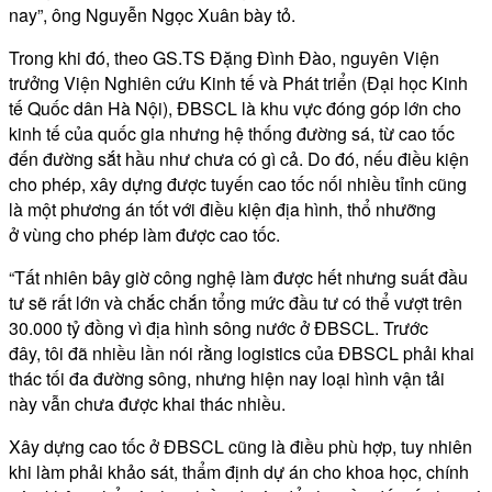
nay”, ông Nguyễn Ngọc Xuân bày tỏ.
Trong khi đó, theo GS.TS Đặng Đình Đào, nguyên Viện
trưởng Viện Nghiên cứu Kinh tế và Phát triển (Đại học Kinh
tế Quốc dân Hà Nội), ĐBSCL là khu vực đóng góp lớn cho
kinh tế của quốc gia nhưng hệ thống đường sá, từ cao tốc
đến đường sắt hầu như chưa có gì cả. Do đó, nếu điều kiện
cho phép, xây dựng được tuyến cao tốc nối nhiều tỉnh cũng
là một phương án tốt với điều kiện địa hình, thổ nhưỡng
ở vùng cho phép làm được cao tốc.
“Tất nhiên bây giờ công nghệ làm được hết nhưng suất đầu
tư sẽ rất lớn và chắc chắn tổng mức đầu tư có thể vượt trên
30.000 tỷ đồng vì địa hình sông nước ở ĐBSCL. Trước
đây, tôi đã nhiều lần nói rằng logistics của ĐBSCL phải khai
thác tối đa đường sông, nhưng hiện nay loại hình vận tải
này vẫn chưa được khai thác nhiều.
Xây dựng cao tốc ở ĐBSCL cũng là điều phù hợp, tuy nhiên
khi làm phải khảo sát, thẩm định dự án cho khoa học, chính