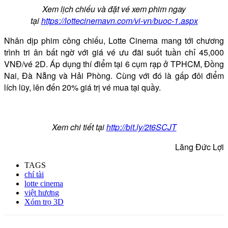
Xem lịch chiếu và đặt vé xem phim ngay
tại
https://lottecinemavn.com/
vi-vn/buoc-1.aspx
Nhân dịp phim công chiếu, Lotte Cinema mang tới chương
trình tri ân bất ngờ với giá vé ưu đãi suốt tuần chỉ 45,000
VNĐ/vé 2D. Áp dụng thí điểm tại 6 cụm rạp ở TPHCM, Đồng
Nai, Đà Nẵng và Hải Phòng. Cùng với đó là gấp đôi điểm
lích lũy, lên đến 20% giá trị vé mua tại quầy.
Xem chi tiết tại
http://bit.ly/2t6SCJT
Lăng Đức Lợi
TAGS
chí tài
lotte cinema
việt hương
Xóm trọ 3D