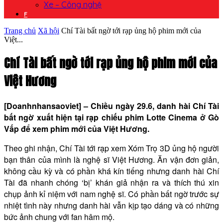
Xe – Công nghệ
F
Trang chủ
Xã hội
Chí Tài bất ngờ tới rạp ủng hộ phim mới của
Việt...
Chí Tài bất ngờ tới rạp ủng hộ phim mới của
Việt Hương
[Doanhnhansaoviet] – Chiều ngày 29.6, danh hài Chí Tài
bất ngờ xuất hiện tại rạp chiếu phim Lotte Cinema ở Gò
Vấp để xem phim mới của Việt Hương.
Theo ghi nhận, Chí Tài tới rạp xem Xóm Trọ 3D ủng hộ người
bạn thân của mình là nghệ sĩ Việt Hương. Ăn vận đơn giản,
không cầu kỳ và có phần khá kín tiếng nhưng danh hài Chí
Tài đã nhanh chóng ‘bị’ khán giả nhận ra và thích thú xin
chụp ảnh kỉ niệm với nam nghệ sĩ. Có phần bất ngờ trước sự
nhiệt tình này nhưng danh hài vẫn kịp tạo dáng và có những
bức ảnh chung với fan hâm mộ.