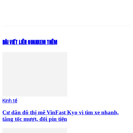
BÀI VIẾT LIÊN QUAN
XEM THÊM
Kinh tế
Cư dân đô thị mê VinFast Kyo vì tìm xe nhanh,
tăng tốc mượt, đổi pin tiện