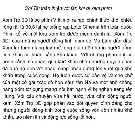
Chí Tài thân thiện với fan khi đi xem phim
Xóm Trọ 3D là bộ phim Việt mới ra rạp, chính thức khởi chiếu
rộng rãi từ 30.6 tại hệ thống rạp Lotte Cinema trên toàn quốc.
Phim kể về một khu xóm trọ được mệnh danh là “Xóm Trọ
3D” của những người đồng tính nam do Má Lâm dẫn đầu.
Xóm trọ luôn giang tay mở rộng giúp đỡ những người đồng
tính khác có hoàn cảnh khó khăn. Với những phận đời có
hoàn cảnh, số phận, quá khứ khác nhau nhưng duyên phận
đã đưa họ đến với nhau, cùng nhau đứng lên vượt qua khó
khăn trong cuộc sống. Họ luôn được sự bảo vệ và che chở
của một cô gái “xác cô hồn cậu” tên Na và một anh chàng
hàng xóm tốt bụng mang nỗi bất hạnh vì bị nghẹn tiếng tên
Hùng. Với câu chuyện vừa hài hước, vừa cảm động người
xem, Xóm Trọ 3D góp phần vào đòi quyền bình đẳng cho
những người đồng tính trong cuộc sống vốn còn nhiều khó
khắn, tạo niềm tin và động lực sống tốt hơn.