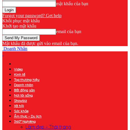
mật khẩu của bạn
Forgot your password? Get help
Khôi phục mật khẩu
Khởi tạo mật khẩu
email của bạn
Mật khẩu đã được gửi vào email của bạn.
Doanh Nhân
Video
Kinh tế
Top thương hiệu
Doanh nhân
Bất động sản
Nơi tôi sống
Showbiz
Xã hội
Sức khỏe
Ẩm thực – Du lịch
360° Nghiêng
Làm đẹp – Thời trang