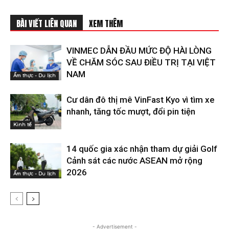
BÀI VIẾT LIÊN QUAN
XEM THÊM
VINMEC DẪN ĐẦU MỨC ĐỘ HÀI LÒNG
VỀ CHĂM SÓC SAU ĐIỀU TRỊ TẠI VIỆT
NAM
Ẩm thực - Du lịch
Cư dân đô thị mê VinFast Kyo vì tìm xe
nhanh, tăng tốc mượt, đổi pin tiện
Kinh tế
14 quốc gia xác nhận tham dự giải Golf
Cảnh sát các nước ASEAN mở rộng
2026
Ẩm thực - Du lịch
- Advertisement -