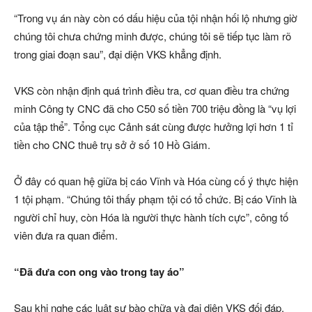
“Trong vụ án này còn có dấu hiệu của tội nhận hối lộ nhưng giờ
chúng tôi chưa chứng minh được, chúng tôi sẽ tiếp tục làm rõ
trong giai đoạn sau”, đại diện VKS khẳng định.
VKS còn nhận định quá trình điều tra, cơ quan điều tra chứng
minh Công ty CNC đã cho C50 số tiền 700 triệu đồng là “vụ lợi
của tập thể”. Tổng cục Cảnh sát cùng được hưởng lợi hơn 1 tỉ
tiền cho CNC thuê trụ sở ở số 10 Hồ Giám.
Ở đây có quan hệ giữa bị cáo Vĩnh và Hóa cùng cố ý thực hiện
1 tội phạm. “Chúng tôi thấy phạm tội có tổ chức. Bị cáo Vĩnh là
người chỉ huy, còn Hóa là người thực hành tích cực”, công tố
viên đưa ra quan điểm.
“Đã đưa con ong vào trong tay áo”
Sau khi nghe các luật sư bào chữa và đại diện VKS đối đáp,