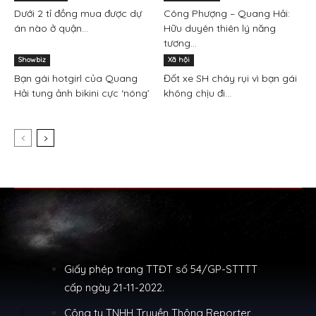
Dưới 2 tỉ đồng mua được dự
Công Phượng – Quang Hải:
án nào ở quận...
Hữu duyên thiên lý năng
tương...
Showbiz
Xã hội
Bạn gái hotgirl của Quang
Đốt xe SH cháy rụi vì bạn gái
Hải tung ảnh bikini cực ‘nóng’
không chịu đi...
Giấy phép trang TTĐT số 54/GP-STTTT
cấp ngày 21-11-2022.
Công ty TNHH Truyền Thông Reporter