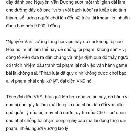
dây đánh bạc Nguyễn Văn Dương suốt một thời gian dài làm
cho đường dây cờ bạc “vươn vòi bạch tuộc” ra khắp các tỉnh
thành, số lượng người chơi lên đến 42 triệu tài khoản, lợi nhuận
đánh bạc hơn 9.000 tỉ đồng.
“Nguyễn Văn Dương từng hỏi việc này có sai không, bị cáo
Hóa nói mình làm thế này để chống tội phạm, không sai” – vị
công tố viên đưa ra dẫn chứng và nhận định qua đó thấy người
có trách nhiệm đấu tranh tội phạm lại nói việc vận hành game
bài là không sai. “Pháp luật đã quy định không được chơi bạc,
ai vi phạm phải chịu xử lý”, đại diện VKS nói.
Theo đại diện VKS, hậu quả lớn hơn của vụ án này, do hành vi
các bị cáo gây là làm mất lòng tin của nhân dân đối với hiệu
quả quản lý của bộ máy nhà nước, uy tín của C50 – cơ quan
cao nhất chống tội phạm công nghệ cao mà lại dung túng sai
phạm, nhiều người vướng lao lý.