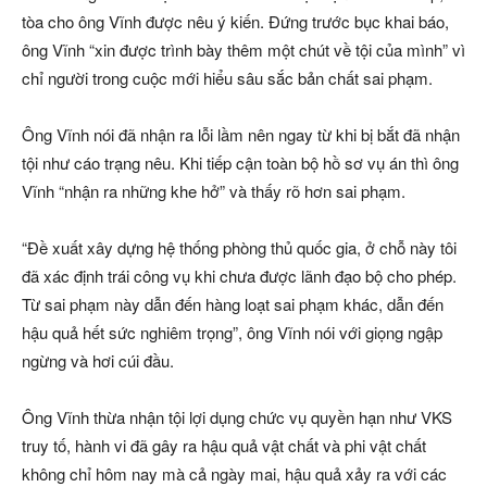
tòa cho ông Vĩnh được nêu ý kiến. Đứng trước bục khai báo,
ông Vĩnh “xin được trình bày thêm một chút về tội của mình” vì
chỉ người trong cuộc mới hiểu sâu sắc bản chất sai phạm.
Ông Vĩnh nói đã nhận ra lỗi lầm nên ngay từ khi bị bắt đã nhận
tội như cáo trạng nêu. Khi tiếp cận toàn bộ hồ sơ vụ án thì ông
Vĩnh “nhận ra những khe hở” và thấy rõ hơn sai phạm.
“Đề xuất xây dựng hệ thống phòng thủ quốc gia, ở chỗ này tôi
đã xác định trái công vụ khi chưa được lãnh đạo bộ cho phép.
Từ sai phạm này dẫn đến hàng loạt sai phạm khác, dẫn đến
hậu quả hết sức nghiêm trọng”, ông Vĩnh nói với giọng ngập
ngừng và hơi cúi đầu.
Ông Vĩnh thừa nhận tội lợi dụng chức vụ quyền hạn như VKS
truy tố, hành vi đã gây ra hậu quả vật chất và phi vật chất
không chỉ hôm nay mà cả ngày mai, hậu quả xảy ra với các