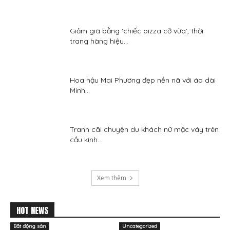
Giảm giá bằng ‘chiếc pizza cỡ vừa’, thời
trang hàng hiệu...
Hoa hậu Mai Phương đẹp nền nã với áo dài
Minh...
Tranh cãi chuyện du khách nữ mặc váy trên
cầu kính...
Xem thêm
HOT NEWS
Bất động sản
Uncategorized