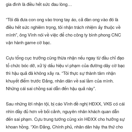
gia đình là điều hết sức đau lòng…
“Tôi đã đưa con ong vào trong tay áo, cả đàn ong vào đó là
điều hết sức nghiêm trọng, tôi nhận trách nhiệm ấy thuộc về
mình”, ông Vĩnh nói về việc để cho công ty bình phong CNC
vận hành game cờ bạc.
Cựu tổng cục trưởng cũng thừa nhận nếu ngay từ đầu chỉ đạo
tổ chức bóc dỡ, xử lý dấu hiệu vi phạm của đường dây cờ bạc
thì hậu quả đã không xảy ra. “Tôi thực sự thành tâm nhận
khuyết điểm trước Đảng, nhân dân về sai lầm của mình.
Những cái sai chồng sai dẫn đến hậu quả này”.
Sau những lời nhận tội, bị cáo Vĩnh đề nghị HĐXX, VKS có cái
nhìn đầy đủ hơn về bối cảnh, nguyên nhân khách quan dẫn
đến sai phạm. Cựu trung tướng cũng xin HĐXX cho hưởng sự
khoan hồng. “Xin Đảng, Chính phủ, nhân dân hãy tha thứ cho