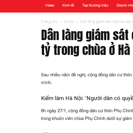
Video
Kinh tế
Top thương hiệu
Doanh nh
Trang chủ
Xã hội
Dân làng giám sát chặt hai cây s
Dân làng giám sát 
tỷ trong chùa ở Hà
Sau nhiều năm đề nghị, cộng đồng dân cư thôn
mình.
Kiểm lâm Hà Nội: ‘Người dân có quyề
8h ngày 27/1, cộng đồng dân cư thôn Phụ Chín
trong khuôn viên chùa Phụ Chính dưới sự giám