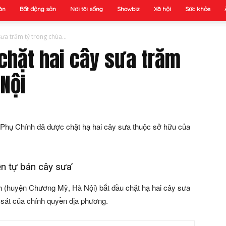
ân
Bất động sản
Nơi tôi sống
Showbiz
Xã hội
Sức khỏe
ưa trăm tỷ trong chùa...
chặt hai cây sưa trăm
 Nội
 Phụ Chính đã được chặt hạ hai cây sưa thuộc sở hữu của
n tự bán cây sưa’
h (huyện Chương Mỹ, Hà Nội) bắt đầu chặt hạ hai cây sưa
 sát của chính quyền địa phương.