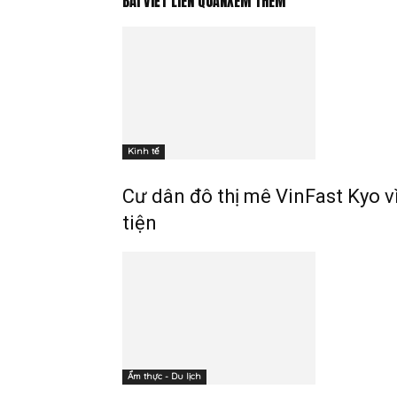
BÀI VIẾT LIÊN QUAN
XEM THÊM
Kinh tế
Cư dân đô thị mê VinFast Kyo vì
tiện
Ẩm thực - Du lịch