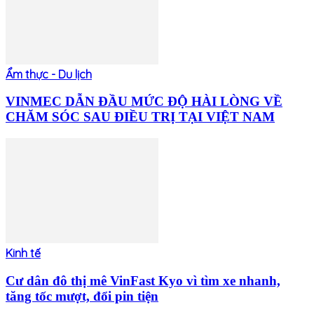
Ẩm thực - Du lịch
VINMEC DẪN ĐẦU MỨC ĐỘ HÀI LÒNG VỀ
CHĂM SÓC SAU ĐIỀU TRỊ TẠI VIỆT NAM
Kinh tế
Cư dân đô thị mê VinFast Kyo vì tìm xe nhanh,
tăng tốc mượt, đổi pin tiện