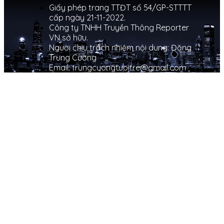
Giấy phép trang TTĐT số 54/GP-STTTT
cấp ngày 21-11-2022.
Công ty TNHH Truyền Thông Reporter
VN sở hữu.
Người chịu trách nhiệm nội dung: Đặng
Trung Cường
Email: trungcuongtuoitre@gmail.com