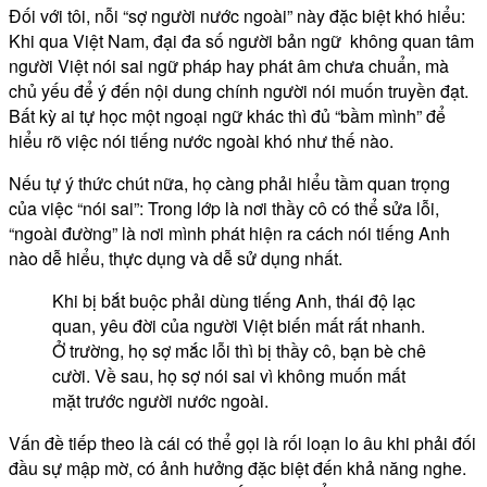
Đối với tôi, nỗi “sợ người nước ngoài” này đặc biệt khó hiểu:
Khi qua Việt Nam, đại đa số người bản ngữ không quan tâm
người Việt nói sai ngữ pháp hay phát âm chưa chuẩn, mà
chủ yếu để ý đến nội dung chính người nói muốn truyền đạt.
Bất kỳ ai tự học một ngoại ngữ khác thì đủ “bầm mình” để
hiểu rõ việc nói tiếng nước ngoài khó như thế nào.
Nếu tự ý thức chút nữa, họ càng phải hiểu tầm quan trọng
của việc “nói sai”: Trong lớp là nơi thầy cô có thể sửa lỗi,
“ngoài đường” là nơi mình phát hiện ra cách nói tiếng Anh
nào dễ hiểu, thực dụng và dễ sử dụng nhất.
Khi bị bắt buộc phải dùng tiếng Anh, thái độ lạc
quan, yêu đời của người Việt biến mất rất nhanh.
Ở trường, họ sợ mắc lỗi thì bị thầy cô, bạn bè chê
cười. Về sau, họ sợ nói sai vì không muốn mất
mặt trước người nước ngoài.
Vấn đề tiếp theo là cái có thể gọi là rối loạn lo âu khi phải đối
đầu sự mập mờ, có ảnh hưởng đặc biệt đến khả năng nghe.