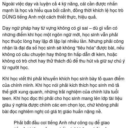
Ngoài việc dạy và luyện cả 4 kỹ năng, cái cần được nhấn
mạnh là học và hiểu qua bối cảnh, đồng thời khích lệ học trò
DÙNG tiếng Anh một cách thiết thực, hiệu quả.
Dạy ngữ pháp hay từ vựng không có gì sai – dù gì vẫn có
những điểm khi học một ngôn ngữ mới, học sinh vẫn phải
học thuộc lòng hay lặp đi lặp lại nhiều lần. Nhưng phải công
nhận là đại đa số học sinh sẽ không “tiêu hóa” được bài, nếu
không có câu chuyện hay thông tin hấp dẫn đi kèm, hoặc
không có trò chơi hay thử thách đủ để thu hút và giữ sự chú ý
từ người học.
Khi học viết thì phải khuyến khích học sinh bày tỏ quan điểm
của chính mình. Khi học nói phải kích thích học sinh mô tả
thế giới xung quanh, những trải nghiệm của chính lứa tuổi
teen. Khi học đọc thì phải cho học sinh mang lên lớp tài liệu
giàu ý nghĩa được chính các em chọn lọc, chứ không phải
bài đọc nghiêm nghị có giá trị giáo huấn nặng nề.
Phải bắt đầu coi tiếng Anh như công cụ để giao