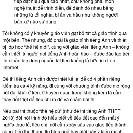
tiếp đạt hiệu quả cao nhất, chứ không phải môn
nghệ thuật để trình diễn, để đánh đố nhau bằng
những từ tối nghĩa, bí ẩn và hầu như không người
bản xứ nào sử dụng.
Tôi không có ý khuyên giáo viên gạt bỏ tất cả giáo trình qua
một bên. Thế nhưng, đó phải là giáo trình tiếng Anh và thiết
bị lớp học “thế hệ mới”, cùng với giáo viên tiếng Anh – không
cần thiết là người nói tiếng Anh hoàn hảo – được đào tạo trên
tinh thần tận dụng nguồn tài liệu khổng lồ hữu ích trên
Internet.
Đề thi tiếng Anh cần được thiết kế lại để có 4 phần riêng
kiểm tra cả 4 kỹ năng, đi cùng với chương trình được mở rộng
nói đại khái ở trên. Chuyện quan trọng không kém là cần
thay đổi triệt để tiêu chí ra đề và chấm bài thi.
Nếu bài thi thuộc “thế hệ cũ” (như đề thi tiếng Anh THPT
2018) đòi hỏi trình độ hiểu biết về tiểu tiết cao đến mất ý
nghĩa thực tế, tiêu chí mới cần xoáy sâu vào giao tiếp thành
công, tiếp thụ thông tin hiệu quả hay giãi bày ý kiến mạch