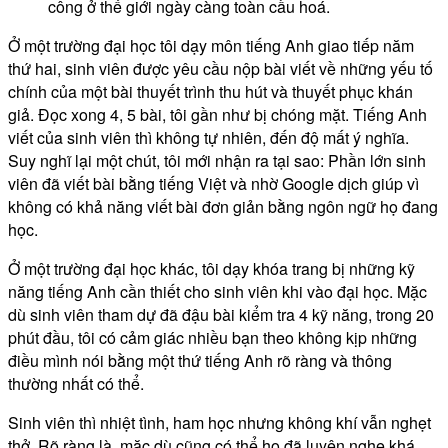
công ở thế giới ngày càng toàn cầu hoá.
Ở một trường đại học tôi dạy môn tiếng Anh giao tiếp năm
thứ hai, sinh viên được yêu cầu nộp bài viết về những yếu tố
chính của một bài thuyết trình thu hút và thuyết phục khán
giả. Đọc xong 4, 5 bài, tôi gần như bị chóng mặt. Tiếng Anh
viết của sinh viên thì không tự nhiên, đến độ mất ý nghĩa.
Suy nghĩ lại một chút, tôi mới nhận ra tại sao: Phần lớn sinh
viên đã viết bài bằng tiếng Việt và nhờ Google dịch giúp vì
không có khả năng viết bài đơn giản bằng ngôn ngữ họ đang
học.
Ở một trường đại học khác, tôi dạy khóa trang bị những kỹ
năng tiếng Anh cần thiết cho sinh viên khi vào đại học. Mặc
dù sinh viên tham dự đã đậu bài kiểm tra 4 kỹ năng, trong 20
phút đầu, tôi có cảm giác nhiều bạn theo không kịp những
điều mình nói bằng một thứ tiếng Anh rõ ràng và thông
thường nhất có thể.
Sinh viên thì nhiệt tình, ham học nhưng không khí vẫn nghẹt
thở. Rõ ràng là, mặc dù cũng có thể họ đã luyện nghe khá