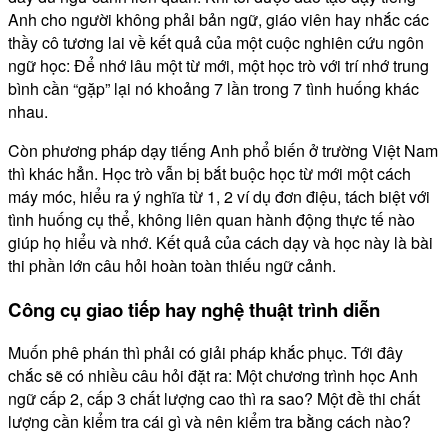
Anh cho người không phải bản ngữ, giáo viên hay nhắc các
thầy cô tương lai về kết quả của một cuộc nghiên cứu ngôn
ngữ học: Để nhớ lâu một từ mới, một học trò với trí nhớ trung
bình cần “gặp” lại nó khoảng 7 lần trong 7 tình huống khác
nhau.
Còn phương pháp dạy tiếng Anh phổ biến ở trường Việt Nam
thì khác hẳn. Học trò vẫn bị bắt buộc học từ mới một cách
máy móc, hiểu ra ý nghĩa từ 1, 2 ví dụ đơn điệu, tách biệt với
tình huống cụ thể, không liên quan hành động thực tế nào
giúp họ hiểu và nhớ. Kết quả của cách dạy và học này là bài
thi phần lớn câu hỏi hoàn toàn thiếu ngữ cảnh.
Công cụ giao tiếp hay nghệ thuật trình diễn
Muốn phê phán thì phải có giải pháp khắc phục. Tới đây
chắc sẽ có nhiều câu hỏi đặt ra: Một chương trình học Anh
ngữ cấp 2, cấp 3 chất lượng cao thì ra sao? Một đề thi chất
lượng cần kiểm tra cái gì và nên kiểm tra bằng cách nào?