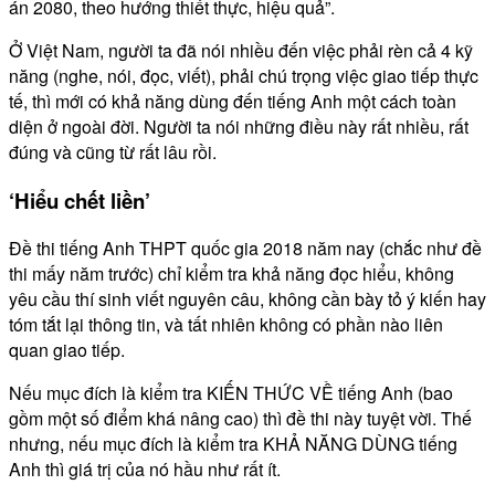
án 2080, theo hướng thiết thực, hiệu quả”.
Ở Việt Nam, người ta đã nói nhiều đến việc phải rèn cả 4 kỹ
năng (nghe, nói, đọc, viết), phải chú trọng việc giao tiếp thực
tế, thì mới có khả năng dùng đến tiếng Anh một cách toàn
diện ở ngoài đời. Người ta nói những điều này rất nhiều, rất
đúng và cũng từ rất lâu rồi.
‘Hiểu chết liền’
Đề thi tiếng Anh THPT quốc gia 2018 năm nay (chắc như đề
thi mấy năm trước) chỉ kiểm tra khả năng đọc hiểu, không
yêu cầu thí sinh viết nguyên câu, không cần bày tỏ ý kiến hay
tóm tắt lại thông tin, và tất nhiên không có phần nào liên
quan giao tiếp.
Nếu mục đích là kiểm tra KIẾN THỨC VỀ tiếng Anh (bao
gồm một số điểm khá nâng cao) thì đề thi này tuyệt vời. Thế
nhưng, nếu mục đích là kiểm tra KHẢ NĂNG DÙNG tiếng
Anh thì giá trị của nó hầu như rất ít.