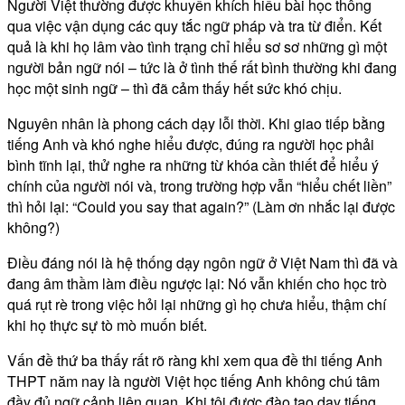
Người Việt thường được khuyến khích hiểu bài học thông
qua việc vận dụng các quy tắc ngữ pháp và tra từ điển. Kết
quả là khi họ lâm vào tình trạng chỉ hiểu sơ sơ những gì một
người bản ngữ nói – tức là ở tình thế rất bình thường khi đang
học một sinh ngữ – thì đã cảm thấy hết sức khó chịu.
Nguyên nhân là phong cách dạy lỗi thời. Khi giao tiếp bằng
tiếng Anh và khó nghe hiểu được, đúng ra người học phải
bình tĩnh lại, thử nghe ra những từ khóa cần thiết để hiểu ý
chính của người nói và, trong trường hợp vẫn “hiểu chết liền”
thì hỏi lại: “Could you say that again?” (Làm ơn nhắc lại được
không?)
Điều đáng nói là hệ thống dạy ngôn ngữ ở Việt Nam thì đã và
đang âm thầm làm điều ngược lại: Nó vẫn khiến cho học trò
quá rụt rè trong việc hỏi lại những gì họ chưa hiểu, thậm chí
khi họ thực sự tò mò muốn biết.
Vấn đề thứ ba thấy rất rõ ràng khi xem qua đề thi tiếng Anh
THPT năm nay là người Việt học tiếng Anh không chú tâm
đầy đủ ngữ cảnh liên quan. Khi tôi được đào tạo dạy tiếng