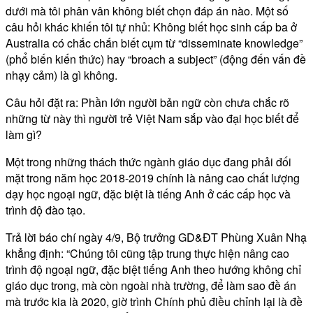
dưới mà tôi phân vân không biết chọn đáp án nào. Một số
câu hỏi khác khiến tôi tự nhủ: Không biết học sinh cấp ba ở
Australia có chắc chắn biết cụm từ “disseminate knowledge”
(phổ biến kiến thức) hay “broach a subject” (động đến vấn đề
nhạy cảm) là gì không.
Câu hỏi đặt ra: Phần lớn người bản ngữ còn chưa chắc rõ
những từ này thì người trẻ Việt Nam sắp vào đại học biết để
làm gì?
Một trong những thách thức ngành giáo dục đang phải đối
mặt trong năm học 2018-2019 chính là nâng cao chất lượng
dạy học ngoại ngữ, đặc biệt là tiếng Anh ở các cấp học và
trình độ đào tạo.
Trả lời báo chí ngày 4/9, Bộ trưởng GD&ĐT Phùng Xuân Nhạ
khẳng định: “Chúng tôi cũng tập trung thực hiện nâng cao
trình độ ngoại ngữ, đặc biệt tiếng Anh theo hướng không chỉ
giáo dục trong, mà còn ngoài nhà trường, để làm sao đề án
mà trước kia là 2020, giờ trình Chính phủ điều chỉnh lại là đề