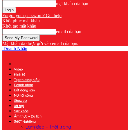
mật khẩu của bạn
Forgot your password? Get help
Khôi phục mật khẩu
Khởi tạo mật khẩu
email của bạn
Mật khẩu đã được gửi vào email của bạn.
Doanh Nhân
Video
Kinh tế
Top thương hiệu
Doanh nhân
Bất động sản
Nơi tôi sống
Showbiz
Xã hội
Sức khỏe
Ẩm thực – Du lịch
360° Nghiêng
Làm đẹp – Thời trang