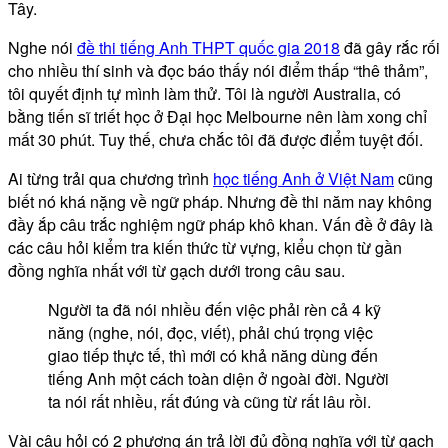
Tây.
Nghe nói
đề thi tiếng Anh THPT quốc gia 2018
đã gây rắc rối
cho nhiều thí sinh và đọc báo thấy nói điểm thấp “thê thảm”,
tôi quyết định tự mình làm thử. Tôi là người Australia, có
bằng tiến sĩ triết học ở Đại học Melbourne nên làm xong chỉ
mất 30 phút. Tuy thế, chưa chắc tôi đã được điểm tuyệt đối.
Ai từng trải qua chương trình
học tiếng Anh ở Việt Nam
cũng
biết nó khá nặng về ngữ pháp. Nhưng đề thi năm nay không
đầy ắp câu trắc nghiệm ngữ pháp khô khan. Vấn đề ở đây là
các câu hỏi kiểm tra kiến thức từ vựng, kiểu chọn từ gần
đồng nghĩa nhất với từ gạch dưới trong câu sau.
Người ta đã nói nhiều đến việc phải rèn cả 4 kỹ
năng (nghe, nói, đọc, viết), phải chú trọng việc
giao tiếp thực tế, thì mới có khả năng dùng đến
tiếng Anh một cách toàn diện ở ngoài đời. Người
ta nói rất nhiều, rất đúng và cũng từ rất lâu rồi.
Vài câu hỏi có 2 phương án trả lời đủ đồng nghĩa với từ gạch