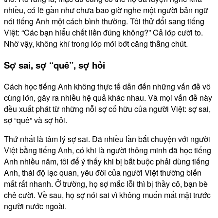
nhiều, có lẽ gần như chưa bao giờ nghe một người bản ngữ
nói tiếng Anh một cách bình thường. Tôi thử đổi sang tiếng
Việt: “Các bạn hiểu chết liền đúng không?” Cả lớp cười to.
Nhờ vậy, không khí trong lớp mới bớt căng thẳng chút.
Sợ sai, sợ “quê”, sợ hỏi
Cách học tiếng Anh không thực tế dẫn đến những vấn đề vô
cùng lớn, gây ra nhiều hệ quả khác nhau. Và mọi vấn đề này
đều xuất phát từ những nỗi sợ cố hữu của người Việt: sợ sai,
sợ “quê” và sợ hỏi.
Thứ nhất là tâm lý sợ sai. Đã nhiều lần bắt chuyện với người
Việt bằng tiếng Anh, có khi là người thông minh đã học tiếng
Anh nhiều năm, tôi để ý thấy khi bị bắt buộc phải dùng tiếng
Anh, thái độ lạc quan, yêu đời của người Việt thường biến
mất rất nhanh. Ở trường, họ sợ mắc lỗi thì bị thầy cô, bạn bè
chê cười. Về sau, họ sợ nói sai vì không muốn mất mặt trước
người nước ngoài.