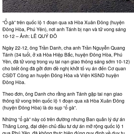
“Ổ gà” trên quốc lộ 1 đoạn qua xã Hòa Xuân Đông (huyện
Đông Hòa, Phú Yên), nơi anh Tánh bị nạn và tử vong sáng
10-12 – Ảnh: LÊ QUÝ ĐÔ
Ngày 22-12, ông Trần Danh, cha anh Trần Nguyễn Quang
Tánh (34 tuổi, ở xã Hòa Hiệp Bắc, huyện Đông Hòa, Phú
Yên, đã tử vong trong vụ tai nạn giao thông sáng sớm 10-12)
cho biết ông đã gởi đơn đề nghị khởi tố vụ án đến Cơ quan
CSĐT Công an huyện Đông Hòa và Viện KSND huyện
Đông Hòa.
Theo đơn, ông Danh cho rằng anh Tánh gặp tai nạn giao
thông tử vong trên quốc lộ 1 đoạn qua xã Hòa Xuân Đông
(huyện Đông Hòa) là do sụp “ổ gà”.
Những “ổ gà” này có trên đường nhưng Ban quản lý dự án
Thăng Long, đại diện chủ đầu tư dự án mở rộng quốc lộ 1
qua Phú Yên, đã không thực hiện đúng quy định về duy tu,