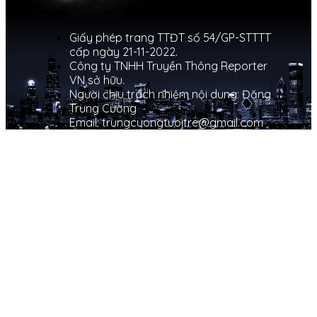
Giấy phép trang TTĐT số 54/GP-STTTT
cấp ngày 21-11-2022.
Công ty TNHH Truyền Thông Reporter
VN sở hữu.
Người chịu trách nhiệm nội dung: Đặng
Trung Cường
Email: trungcuongtuoitre@gmail.com