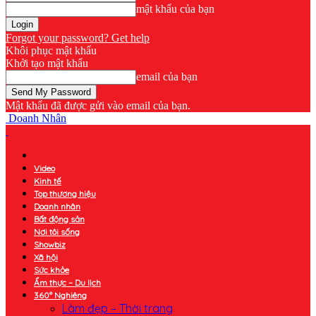
mật khẩu của bạn
Forgot your password? Get help
Khôi phục mật khẩu
Khởi tạo mật khẩu
email của bạn
Mật khẩu đã được gửi vào email của bạn.
Doanh Nhân
Video
Kinh tế
Top thương hiệu
Doanh nhân
Bất động sản
Nơi tôi sống
Showbiz
Xã hội
Sức khỏe
Ẩm thực – Du lịch
360° Nghiêng
Làm đẹp – Thời trang