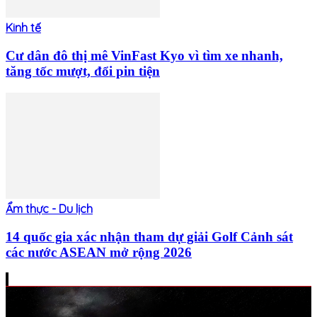
Kinh tế
Cư dân đô thị mê VinFast Kyo vì tìm xe nhanh,
tăng tốc mượt, đổi pin tiện
Ẩm thực - Du lịch
14 quốc gia xác nhận tham dự giải Golf Cảnh sát
các nước ASEAN mở rộng 2026