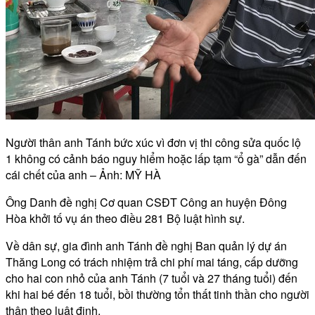
Người thân anh Tánh bức xúc vì đơn vị thi công sửa quốc lộ
1 không có cảnh báo nguy hiểm hoặc lấp tạm “ổ gà” dẫn đến
cái chết của anh – Ảnh: MỸ HÀ
Ông Danh đề nghị Cơ quan CSĐT Công an huyện Đông
Hòa khởi tố vụ án theo điều 281 Bộ luật hình sự.
Về dân sự, gia đình anh Tánh đề nghị Ban quản lý dự án
Thăng Long có trách nhiệm trả chi phí mai táng, cấp dưỡng
cho hai con nhỏ của anh Tánh (7 tuổi và 27 tháng tuổi) đến
khi hai bé đến 18 tuổi, bồi thường tổn thất tinh thần cho người
thân theo luật định.