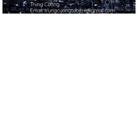
Trung Cường
Email: trungcuongtuoitre@gmail.com