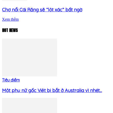
Chợ nổi Cái Răng sẽ “lột xác” bất ngờ
Xem thêm
HOT NEWS
Tiêu điểm
Một phụ nữ gốc Việt bị bắt ở Australia vì nhét...