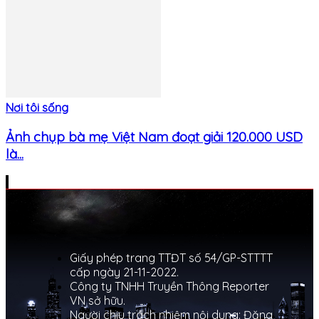
Nơi tôi sống
Ảnh chụp bà mẹ Việt Nam đoạt giải 120.000 USD
là...
Giấy phép trang TTĐT số 54/GP-STTTT
cấp ngày 21-11-2022.
Công ty TNHH Truyền Thông Reporter
VN sở hữu.
Người chịu trách nhiệm nội dung: Đặng