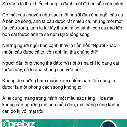
So sánh là thứ khiến chúng ta đánh mất đi bản sắc của mình.
Có một câu chuyện như sau: một người đàn ông ngồi câu cá
ở bên bờ sông, anh ta câu được rất nhiều cá, nhưng mỗi một
lần câu xong, anh ta lại lấy thước ra so sánh, con cá nào lớn
hơn cái thước anh ta sẽ ném lại xuống sông.
Những người ngồi bên cạnh thấy lạ liền hỏi: “Người khác
muốn câu được cá to, còn anh lại thả chúng đi?”
Người đàn ông thong thả đáp: “Vì nồi ở nhà chỉ to bằng cái
thước này, cá to quá không cho vừa nồi.”
Không để những ham muốn xâm chiếm bạn, “đủ dùng là
được” là một phong cách sống không tồi.
Ai ai cũng mang trong mình một màu sắc riêng. Hoa mai
không cần ngưỡng mộ hoa mẫu đơn, mặt trăng cũng không
cần đố kị với mặt trời.