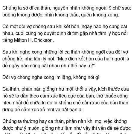
Chúng ta sở dĩ ca thán, nguyên nhân không ngoài 9 chữ sau:
buông không được, nhìn không thấu, quên không xong.
Có một đôi vợ chồng sau khi kết hôn, ngày nào họ cũng cãi
nhau, cuối cùng họ quyết định đi tìm gặp nhà tâm lý học nổi
tiếng Milton H. Erickson.
Sau khi nghe xong những lời ca thán không ngớt của đôi vợ
chồng trẻ, nhà tâm lý nói: “Mục đích kết hôn của hai người là
để ngày nào cũng cãi nhau như thế này ư?”
Đôi vợ chồng nghe xong im lặng, không nói gì.
Ca thán, phàn nàn giống như một khối u vậy, kích thước của
nó sẽ to dần theo cảm xúc tiêu cực của bạn, thứ thuốc công
hiệu nhất để chữa trị đó là khống chế cảm xúc của bản thân,
đừng để cảm xúc xỏ mũi và dắt bạn đi.
Chúng ta thường hay ca thán, phàn nàn khi mọi việc không
được như ý muốn, giống như làm như vậy thì vấn đề sẽ được