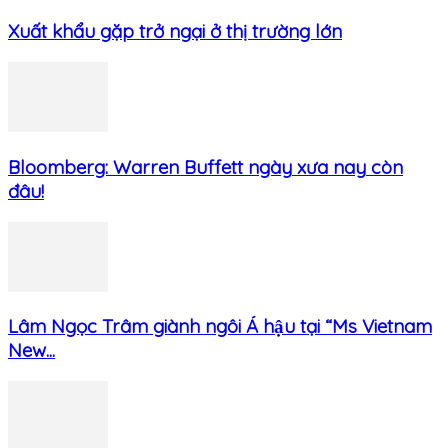
Xuất khẩu gặp trở ngại ở thị trường lớn
Bloomberg: Warren Buffett ngày xưa nay còn
đâu!
Lâm Ngọc Trâm giành ngôi Á hậu tại “Ms Vietnam
New...