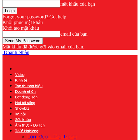
mật khẩu của bạn
Forgot your password? Get help
Khôi phục mật khẩu
Khởi tạo mật khẩu
email của bạn
Mật khẩu đã được gửi vào email của bạn.
Doanh Nhân
Video
Kinh tế
Top thương hiệu
Doanh nhân
Bất động sản
Nơi tôi sống
Showbiz
Xã hội
Sức khỏe
Ẩm thực – Du lịch
360° Nghiêng
Làm đẹp – Thời trang