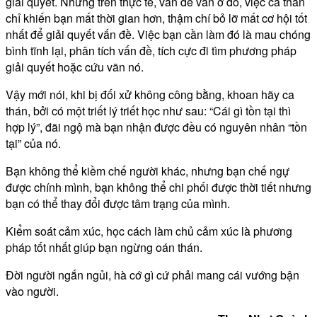
giải quyết. Nhưng trên thực tế, vấn đề vẫn ở đó, việc ca thán
chỉ khiến bạn mất thời gian hơn, thậm chí bỏ lỡ mất cơ hội tốt
nhất để giải quyết vấn đề. Việc bạn cần làm đó là mau chóng
bình tĩnh lại, phân tích vấn đề, tích cực đi tìm phương pháp
giải quyết hoặc cứu vãn nó.
Vậy mới nói, khi bị đối xử không công bằng, khoan hãy ca
thán, bởi có một triết lý triết học như sau: “Cái gì tồn tại thì
hợp lý”, đãi ngộ mà bạn nhận được đều có nguyên nhân “tồn
tại” của nó.
Bạn không thể kiềm chế người khác, nhưng bạn chế ngự
được chính mình, bạn không thể chi phối được thời tiết nhưng
bạn có thể thay đổi được tâm trạng của mình.
Kiểm soát cảm xúc, học cách làm chủ cảm xúc là phương
pháp tốt nhất giúp bạn ngừng oán thán.
Đời người ngắn ngủi, hà cớ gì cứ phải mang cái vướng bận
vào người.